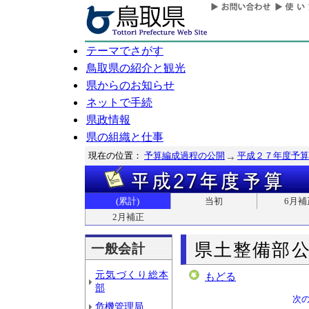
テーマでさがす
鳥取県の紹介と観光
県からのお知らせ
ネットで手続
県政情報
県の組織と仕事
現在の位置：
予算編成過程の公開
平成２７年度予算
(累計)
当初
6月補
2月補正
県土整備部
一般会計
元気づくり総本
もどる
部
次
危機管理局