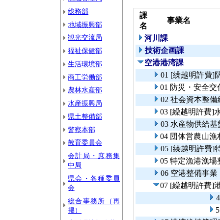
総務部
課
事業名
地域振興部
名
観光交流局
河川課
技術企画課
福祉保健部
空港港湾課
生活環境部
01 [繰越明許
商工労働部
01 防災・安全
農林水産部
02 社会資本整
水産振興局
03 [繰越明許
県土整備部
03 水産物供給
警察本部
04 団体営農山
教育委員会
05 [繰越明許
会計局・庶務集
05 特定漁港漁
中局
06 空港整備事業
県会・各種委員
07 [繰越明許費
会
総合事務所（再
掲）