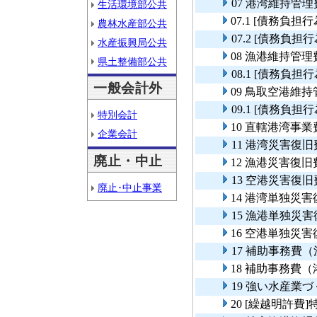
07 港湾維持管理
生活環境部公共
07.1 [債務負
農林水産部公共
07.2 [債務負
水産振興局公共
08 漁港維持管理
県土整備部公共
08.1 [債務負
一般会計外
09 鳥取空港維
09.1 [債務負
特別会計
10 直轄港湾事
企業会計
11 港湾災害復旧
廃止・中止
12 漁港災害復旧
13 空港災害復旧
廃止･中止事業
14 港湾単独災
15 漁港単独災
16 空港単独災
17 補助事務費
18 補助事務費
19 強い水産業
20 [繰越明許