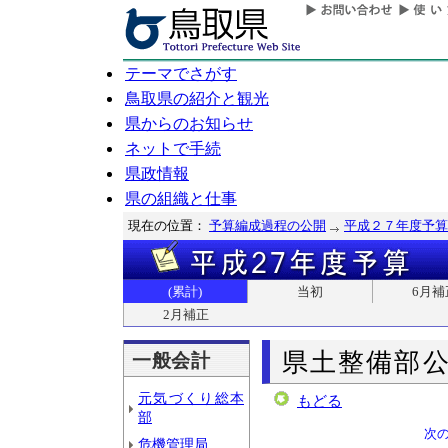
テーマでさがす
鳥取県の紹介と観光
県からのお知らせ
ネットで手続
県政情報
県の組織と仕事
現在の位置：
予算編成過程の公開
平成２７年度予算
(累計)
当初
6月補
2月補正
県土整備部
一般会計
元気づくり総本
もどる
部
次
危機管理局