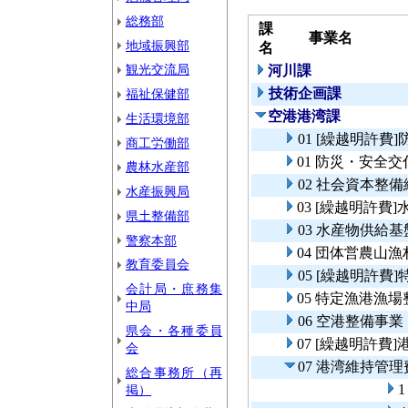
総務部
課
事業名
地域振興部
名
観光交流局
河川課
技術企画課
福祉保健部
空港港湾課
生活環境部
01 [繰越明許
商工労働部
01 防災・安全
農林水産部
02 社会資本整
水産振興局
03 [繰越明許
県土整備部
03 水産物供給
警察本部
04 団体営農山
教育委員会
05 [繰越明許
会計局・庶務集
05 特定漁港漁
中局
06 空港整備事業
県会・各種委員
07 [繰越明許費
会
07 港湾維持管理
総合事務所（再
掲）