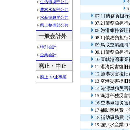
生活環境部公共
農林水産部公共
07.1 [債務負
水産振興局公共
07.2 [債務負
県土整備部公共
08 漁港維持管理
一般会計外
08.1 [債務負
09 鳥取空港維
特別会計
09.1 [債務負
企業会計
10 直轄港湾事
廃止・中止
11 港湾災害復旧
12 漁港災害復旧
廃止･中止事業
13 空港災害復旧
14 港湾単独災
15 漁港単独災
16 空港単独災
17 補助事務費
18 補助事務費
19 強い水産業