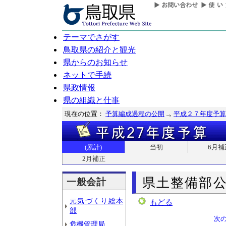
テーマでさがす
鳥取県の紹介と観光
県からのお知らせ
ネットで手続
県政情報
県の組織と仕事
現在の位置：
予算編成過程の公開
平成２７年度予算
(累計)
当初
6月補
2月補正
県土整備部
一般会計
元気づくり総本
もどる
部
次
危機管理局