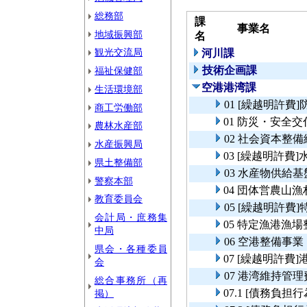
総務部
課
事業名
地域振興部
名
観光交流局
河川課
技術企画課
福祉保健部
空港港湾課
生活環境部
01 [繰越明許
商工労働部
01 防災・安全
農林水産部
02 社会資本整
水産振興局
03 [繰越明許
県土整備部
03 水産物供給
警察本部
04 団体営農山
教育委員会
05 [繰越明許
会計局・庶務集
05 特定漁港漁
中局
06 空港整備事業
県会・各種委員
07 [繰越明許費
会
07 港湾維持管理
総合事務所（再
07.1 [債務負
掲）