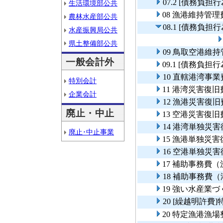
07.2 [債務負
生活環境部公共
08 漁港維持管理
農林水産部公共
08.1 [債務負
水産振興局公共
県土整備部公共
09 鳥取空港維
一般会計外
09.1 [債務負
10 直轄港湾事
特別会計
11 港湾災害復旧
企業会計
12 漁港災害復旧
廃止・中止
13 空港災害復旧
14 港湾単独災
廃止･中止事業
15 漁港単独災
16 空港単独災
17 補助事務費
18 補助事務費
19 強い水産業
20 [繰越明許
20 特定漁港漁