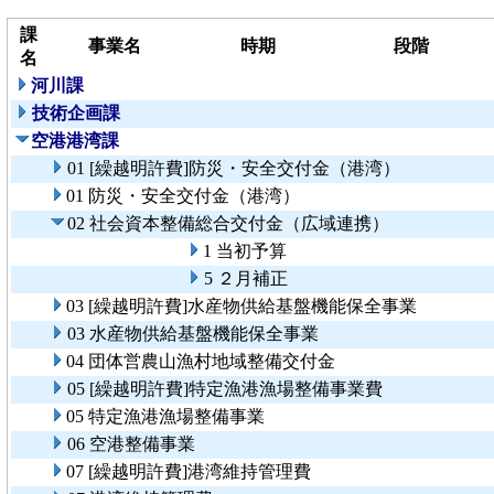
課
事業名
時期
段階
名
河川課
技術企画課
空港港湾課
01 [繰越明許費]防災・安全交付金（港湾）
01 防災・安全交付金（港湾）
02 社会資本整備総合交付金（広域連携）
1 当初予算
5 ２月補正
03 [繰越明許費]水産物供給基盤機能保全事業
03 水産物供給基盤機能保全事業
04 団体営農山漁村地域整備交付金
05 [繰越明許費]特定漁港漁場整備事業費
05 特定漁港漁場整備事業
06 空港整備事業
07 [繰越明許費]港湾維持管理費