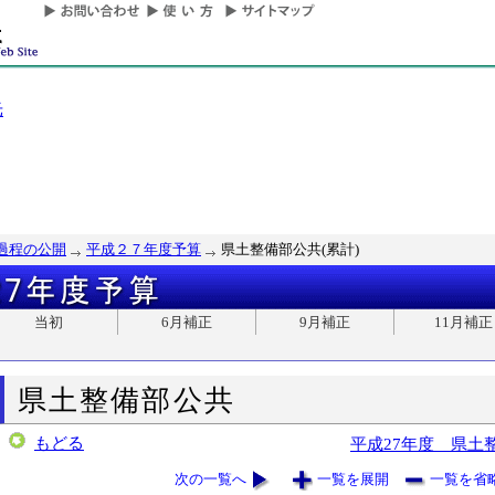
光
過程の公開
平成２７年度予算
県土整備部公共(累計)
当初
6月補正
9月補正
11月補正
県土整備部公共
もどる
平成27年度 県土
次の一覧へ
一覧を展開
一覧を省