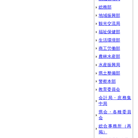
総務部
地域振興部
観光交流局
福祉保健部
生活環境部
商工労働部
農林水産部
水産振興局
県土整備部
警察本部
教育委員会
会計局・庶務集
中局
県会・各種委員
会
総合事務所（再
掲）