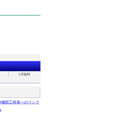
2月臨時
整備部工程表へのリンク
略