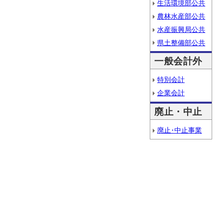
生活環境部公共
農林水産部公共
水産振興局公共
県土整備部公共
一般会計外
特別会計
企業会計
廃止・中止
廃止･中止事業