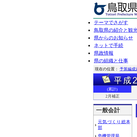
テーマでさがす
鳥取県の紹介と観
県からのお知らせ
ネットで手続
県政情報
県の組織と仕事
現在の位置：
予算編成
(累計)
2月補正
一般会計
元気づくり総本
部
危機管理局