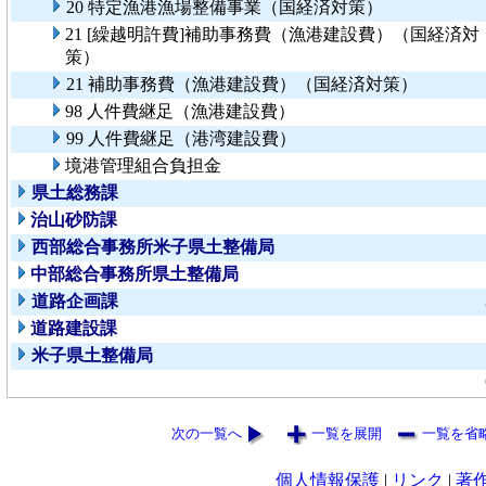
20 特定漁港漁場整備事業（国経済対策）
21 [繰越明許費]補助事務費（漁港建設費）（国経済対
策）
21 補助事務費（漁港建設費）（国経済対策）
98 人件費継足（漁港建設費）
99 人件費継足（港湾建設費）
境港管理組合負担金
県土総務課
治山砂防課
西部総合事務所米子県土整備局
中部総合事務所県土整備局
道路企画課
道路建設課
米子県土整備局
次の一覧へ
一覧を展開
一覧を省
個人情報保護
|
リンク
|
著