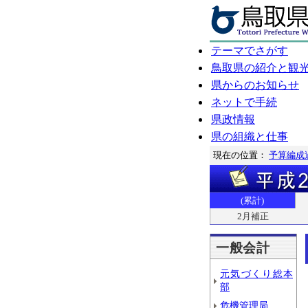
テーマでさがす
鳥取県の紹介と観
県からのお知らせ
ネットで手続
県政情報
県の組織と仕事
現在の位置：
予算編成
(累計)
2月補正
一般会計
元気づくり総本
部
危機管理局