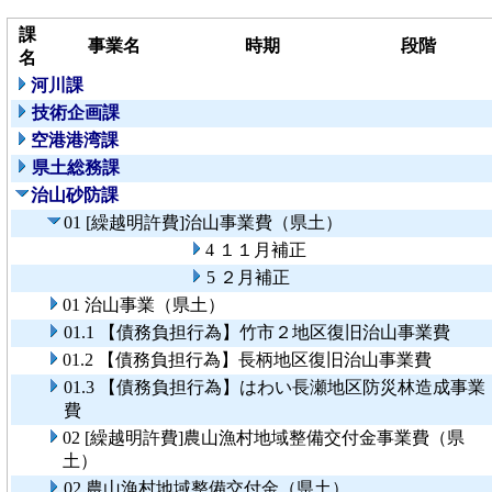
課
事業名
時期
段階
名
河川課
技術企画課
空港港湾課
県土総務課
治山砂防課
01 [繰越明許費]治山事業費（県土）
4 １１月補正
5 ２月補正
01 治山事業（県土）
01.1 【債務負担行為】竹市２地区復旧治山事業費
01.2 【債務負担行為】長柄地区復旧治山事業費
01.3 【債務負担行為】はわい長瀬地区防災林造成事業
費
02 [繰越明許費]農山漁村地域整備交付金事業費（県
土）
02 農山漁村地域整備交付金（県土）