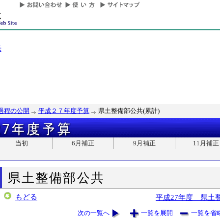
光
過程の公開
平成２７年度予算
県土整備部公共(累計)
当初
6月補正
9月補正
11月補正
県土整備部公共
もどる
平成27年度 県土
次の一覧へ
一覧を展開
一覧を省