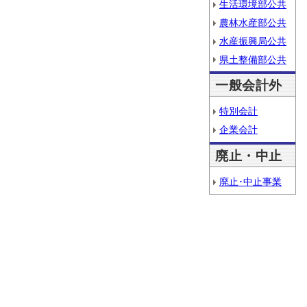
生活環境部公共
農林水産部公共
水産振興局公共
県土整備部公共
一般会計外
特別会計
企業会計
廃止・中止
廃止･中止事業