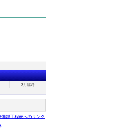
2月臨時
整備部工程表へのリンク
略