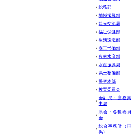
総務部
地域振興部
観光交流局
福祉保健部
生活環境部
商工労働部
農林水産部
水産振興局
県土整備部
警察本部
教育委員会
会計局・庶務集
中局
県会・各種委員
会
総合事務所（再
掲）