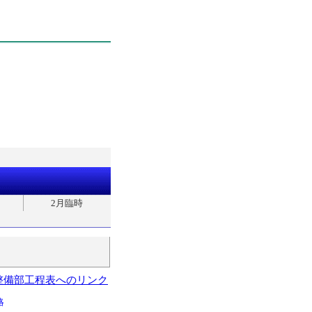
2月臨時
整備部工程表へのリンク
略