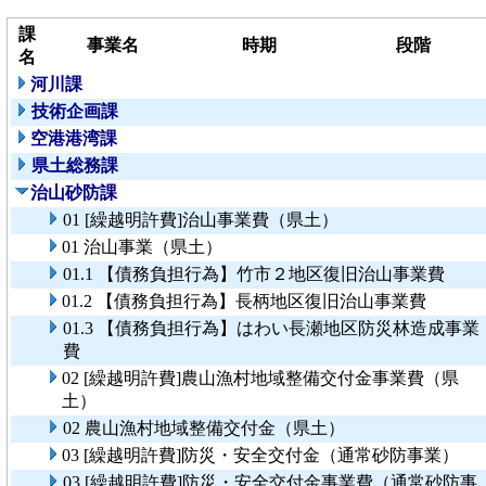
課
事業名
時期
段階
名
河川課
技術企画課
空港港湾課
県土総務課
治山砂防課
01 [繰越明許費]治山事業費（県土）
01 治山事業（県土）
01.1 【債務負担行為】竹市２地区復旧治山事業費
01.2 【債務負担行為】長柄地区復旧治山事業費
01.3 【債務負担行為】はわい長瀬地区防災林造成事業
費
02 [繰越明許費]農山漁村地域整備交付金事業費（県
土）
02 農山漁村地域整備交付金（県土）
03 [繰越明許費]防災・安全交付金（通常砂防事業）
03 [繰越明許費]防災・安全交付金事業費（通常砂防事