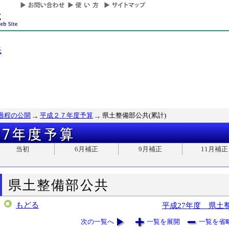
光
過程の公開
平成２７年度予算
県土整備部公共(累計)
当初
6月補正
9月補正
11月補正
県土整備部公共
もどる
平成27年度 県土
次の一覧へ
一覧を展開
一覧を省