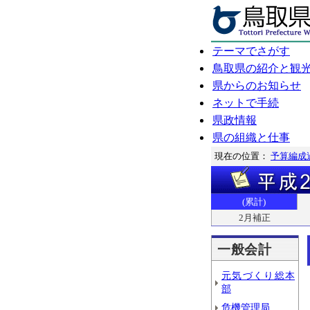
テーマでさがす
鳥取県の紹介と観
県からのお知らせ
ネットで手続
県政情報
県の組織と仕事
現在の位置：
予算編成
(累計)
2月補正
一般会計
元気づくり総本
部
危機管理局