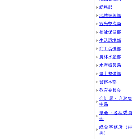
総務部
地域振興部
観光交流局
福祉保健部
生活環境部
商工労働部
農林水産部
水産振興局
県土整備部
警察本部
教育委員会
会計局・庶務集
中局
県会・各種委員
会
総合事務所（再
掲）