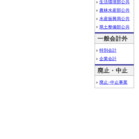
生活環境部公共
農林水産部公共
水産振興局公共
県土整備部公共
一般会計外
特別会計
企業会計
廃止・中止
廃止･中止事業