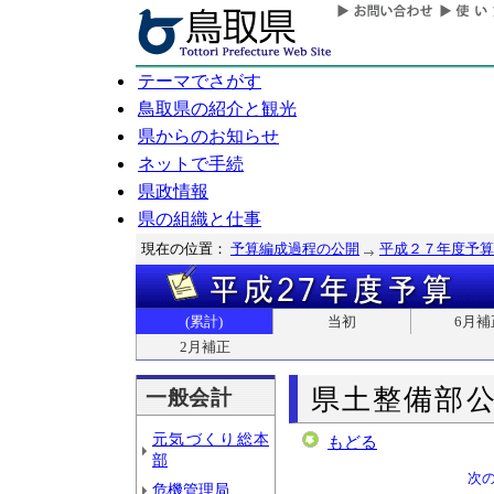
テーマでさがす
鳥取県の紹介と観光
県からのお知らせ
ネットで手続
県政情報
県の組織と仕事
現在の位置：
予算編成過程の公開
平成２７年度予算
(累計)
当初
6月補
2月補正
県土整備部
一般会計
元気づくり総本
もどる
部
次
危機管理局