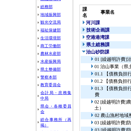
総務部
課
事業名
地域振興部
名
観光交流局
河川課
技術企画課
福祉保健部
空港港湾課
生活環境部
県土総務課
商工労働部
治山砂防課
農林水産部
01 [繰越明許費
水産振興局
01 治山事業（県
県土整備部
01.1 【債務
警察本部
01.2 【債務
教育委員会
01.3 【債務
会計局・庶務集
費
中局
02 [繰越明許
県会・各種委員
土）
会
02 農山漁村地
総合事務所（再
03 [繰越明許
掲）
03 [繰越明許