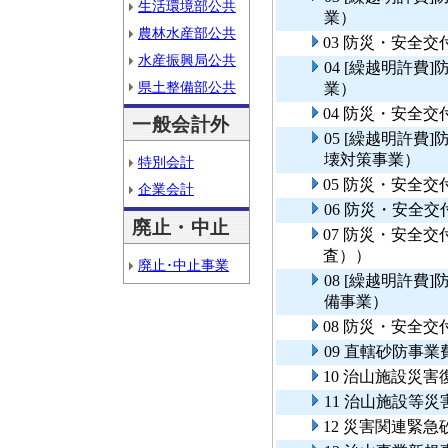
生活環境部公共
業）
農林水産部公共
03 防災・安全
水産振興局公共
04 [繰越明許
県土整備部公共
業）
04 防災・安全
一般会計外
05 [繰越明許
壊対策事業）
特別会計
05 防災・安全
企業会計
06 防災・安全
廃止・中止
07 防災・安全
査））
廃止･中止事業
08 [繰越明許
備事業）
08 防災・安全
09 直轄砂防事
10 治山施設災害
11 治山施設等
12 災害関連緊急