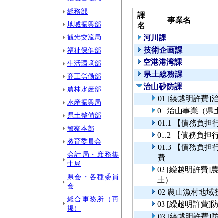
総務部
課
事業名
地域振興部
名
観光交流局
河川課
技術企画課
福祉保健部
空港港湾課
生活環境部
県土総務課
商工労働部
治山砂防課
農林水産部
01 [繰越明許費
水産振興局
01 治山事業（県
県土整備部
01.1 【債務
警察本部
01.2 【債務
教育委員会
01.3 【債務
会計局・庶務集
費
中局
02 [繰越明許
県会・各種委員
土）
会
02 農山漁村地
総合事務所（再
03 [繰越明許
掲）
03 [繰越明許