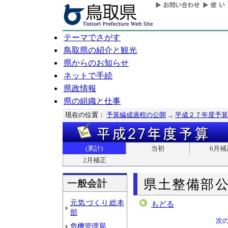
テーマでさがす
鳥取県の紹介と観光
県からのお知らせ
ネットで手続
県政情報
県の組織と仕事
現在の位置：
予算編成過程の公開
平成２７年度予算
(累計)
当初
6月補
2月補正
県土整備部
一般会計
元気づくり総本
もどる
部
次
危機管理局