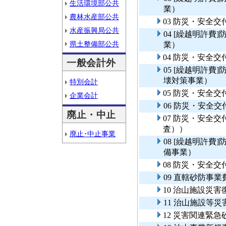
生活環境部公共
業）
農林水産部公共
03 防災・安全
水産振興局公共
04 [繰越明許
県土整備部公共
業）
04 防災・安全
一般会計外
05 [繰越明許
壊対策事業）
特別会計
05 防災・安全
企業会計
06 防災・安全
廃止・中止
07 防災・安全
査））
廃止･中止事業
08 [繰越明許
備事業）
08 防災・安全
09 直轄砂防事
10 治山施設災害
11 治山施設等
12 災害関連緊急