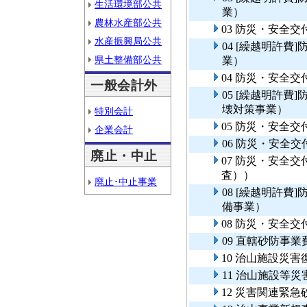
生活環境部公共
業）
農林水産部公共
03 防災・安全
水産振興局公共
04 [繰越明許
県土整備部公共
業）
04 防災・安全
一般会計外
05 [繰越明許
壊対策事業）
特別会計
05 防災・安全
企業会計
06 防災・安全
廃止・中止
07 防災・安全
査））
廃止･中止事業
08 [繰越明許
備事業）
08 防災・安全
09 直轄砂防事
10 治山施設災害
11 治山施設等
12 災害関連緊急