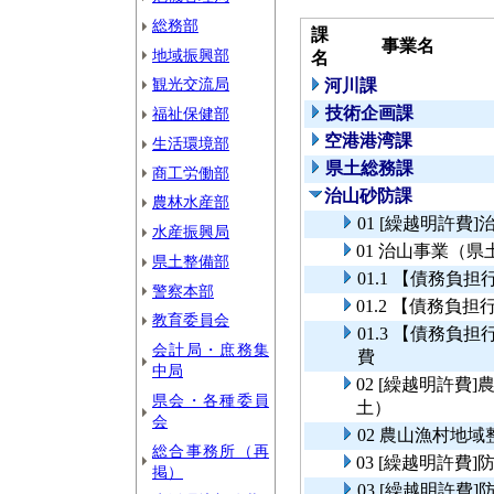
総務部
課
事業名
地域振興部
名
観光交流局
河川課
技術企画課
福祉保健部
空港港湾課
生活環境部
県土総務課
商工労働部
治山砂防課
農林水産部
01 [繰越明許費
水産振興局
01 治山事業（県
県土整備部
01.1 【債務
警察本部
01.2 【債務
教育委員会
01.3 【債務
会計局・庶務集
費
中局
02 [繰越明許
県会・各種委員
土）
会
02 農山漁村地
総合事務所（再
03 [繰越明許
掲）
03 [繰越明許