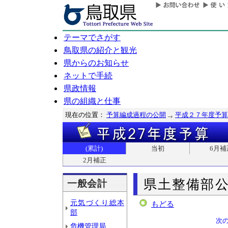
テーマでさがす
鳥取県の紹介と観光
県からのお知らせ
ネットで手続
県政情報
県の組織と仕事
現在の位置：
予算編成過程の公開
平成２７年度予算
(累計)
当初
6月補
2月補正
県土整備部
一般会計
元気づくり総本
もどる
部
次
危機管理局