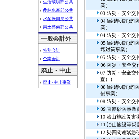
生活環境部公共
業）
農林水産部公共
03 防災・安全
水産振興局公共
04 [繰越明許
県土整備部公共
業）
04 防災・安全
一般会計外
05 [繰越明許
壊対策事業）
特別会計
05 防災・安全
企業会計
06 防災・安全
廃止・中止
07 防災・安全
査））
廃止･中止事業
08 [繰越明許
備事業）
08 防災・安全
09 直轄砂防事
10 治山施設災害
11 治山施設等
12 災害関連緊急