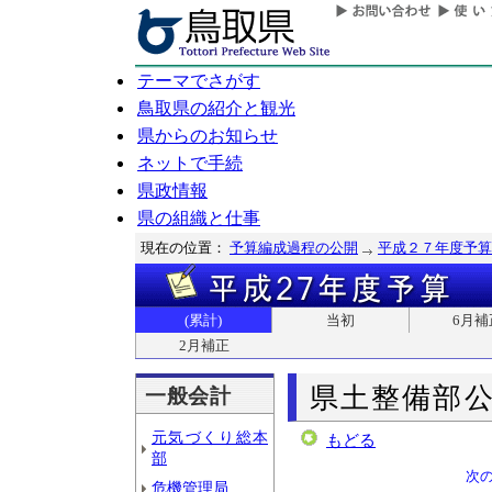
テーマでさがす
鳥取県の紹介と観光
県からのお知らせ
ネットで手続
県政情報
県の組織と仕事
現在の位置：
予算編成過程の公開
平成２７年度予算
(累計)
当初
6月補
2月補正
県土整備部
一般会計
元気づくり総本
もどる
部
次
危機管理局