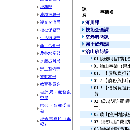
総務部
課
事業名
地域振興部
名
観光交流局
河川課
技術企画課
福祉保健部
空港港湾課
生活環境部
県土総務課
商工労働部
治山砂防課
農林水産部
01 [繰越明許費
水産振興局
01 治山事業（県
県土整備部
01.1 【債務
警察本部
01.2 【債務
教育委員会
01.3 【債務
会計局・庶務集
費
中局
02 [繰越明許
県会・各種委員
土）
会
02 農山漁村地
総合事務所（再
03 [繰越明許
掲）
03 [繰越明許