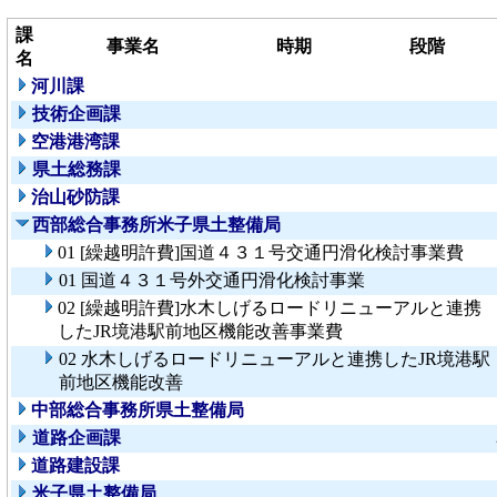
課
事業名
時期
段階
名
河川課
技術企画課
空港港湾課
県土総務課
治山砂防課
西部総合事務所米子県土整備局
01 [繰越明許費]国道４３１号交通円滑化検討事業費
01 国道４３１号外交通円滑化検討事業
02 [繰越明許費]水木しげるロードリニューアルと連携
したJR境港駅前地区機能改善事業費
02 水木しげるロードリニューアルと連携したJR境港駅
前地区機能改善
中部総合事務所県土整備局
道路企画課
道路建設課
米子県土整備局