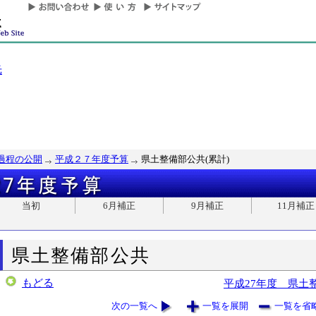
光
過程の公開
平成２７年度予算
県土整備部公共(累計)
当初
6月補正
9月補正
11月補正
県土整備部公共
もどる
平成27年度 県土
次の一覧へ
一覧を展開
一覧を省