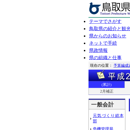
テーマでさがす
鳥取県の紹介と観
県からのお知らせ
ネットで手続
県政情報
県の組織と仕事
現在の位置：
予算編成
(累計)
2月補正
一般会計
元気づくり総本
部
危機管理局