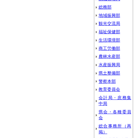
総務部
地域振興部
観光交流局
福祉保健部
生活環境部
商工労働部
農林水産部
水産振興局
県土整備部
警察本部
教育委員会
会計局・庶務集
中局
県会・各種委員
会
総合事務所（再
掲）