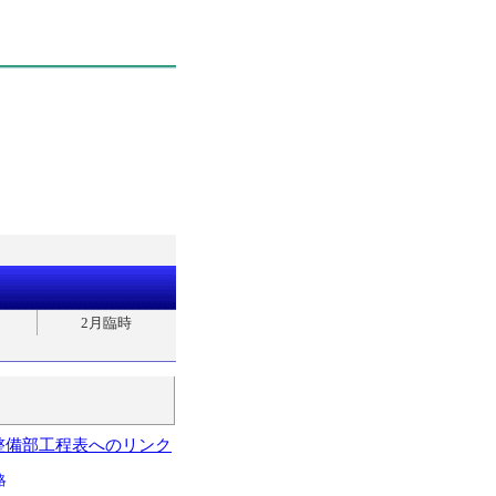
2月臨時
整備部工程表へのリンク
略