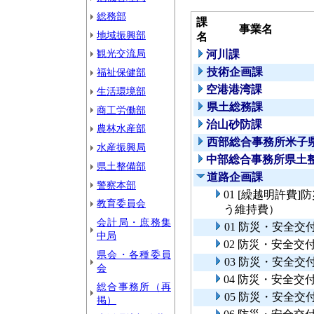
総務部
課
事業名
地域振興部
名
観光交流局
河川課
技術企画課
福祉保健部
空港港湾課
生活環境部
県土総務課
商工労働部
治山砂防課
農林水産部
西部総合事務所米子
水産振興局
中部総合事務所県土
県土整備部
道路企画課
警察本部
01 [繰越明許費
教育委員会
う維持費）
会計局・庶務集
01 防災・安全
中局
02 防災・安全
県会・各種委員
03 防災・安全交
会
04 防災・安全
総合事務所（再
05 防災・安全交
掲）