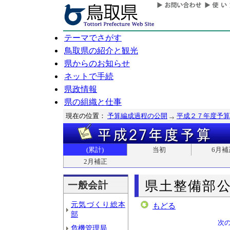
テーマでさがす
鳥取県の紹介と観光
県からのお知らせ
ネットで手続
県政情報
県の組織と仕事
現在の位置：
予算編成過程の公開
平成２７年度予算
(累計)
当初
6月補
2月補正
県土整備部
一般会計
元気づくり総本
もどる
部
次
危機管理局