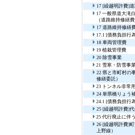
17 [繰越明許費
17 一般県道大
（道路維持修繕費
17 道路維持修繕
17.1 [債務負担
18 車両管理費
19 植栽管理費
20 除雪事業
21 雪寒・防雪事
22 県と市町村
修繕委託）
23 トンネル非
24 単県橋りょう
24.1 [債務負
25 [繰越明許費
25 代行廃止に
26 [繰越明許費
上野線）