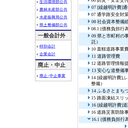
06 防災・安全
生活環境部公共
07 [繰越明許費
農林水産部公共
07 通学路安全対
水産振興局公共
08 社会資本整
県土整備部公共
08.1 [債務負担
一般会計外
09 県と市町村
託）
特別会計
10 直轄道路事業
企業会計
11 道路管理費
12 道路管理情
廃止・中止
13 安心な道整備
廃止･中止事業
14 [繰越明許費
整備）
14 ふるさとま
15 路面凍結ス
16 [繰越明許費
16 道路災害防除
16.1 [債務負担