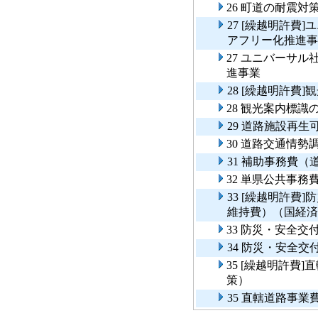
26 町道の耐震
27 [繰越明許費
アフリー化推進事
27 ユニバーサ
進事業
28 [繰越明許費
28 観光案内標
29 道路施設再
30 道路交通情勢
31 補助事務費
32 単県公共事
33 [繰越明許費
維持費）（国経済
33 防災・安全
34 防災・安全
35 [繰越明許費
策）
35 直轄道路事