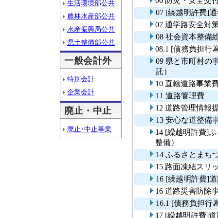
06 防災・安全
生活環境部公共
07 [繰越明許費
農林水産部公共
07 通学路安全対
水産振興局公共
08 社会資本整
県土整備部公共
08.1 [債務負担
一般会計外
09 県と市町村
託）
特別会計
10 直轄道路事業
企業会計
11 道路管理費
12 道路管理情
廃止・中止
13 安心な道整備
廃止･中止事業
14 [繰越明許費
整備）
14 ふるさとま
15 路面凍結ス
16 [繰越明許費
16 道路災害防除
16.1 [債務負担
17 [繰越明許費