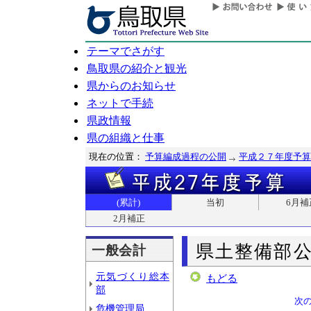
テーマでさがす
鳥取県の紹介と観光
県からのお知らせ
ネットで手続
県政情報
県の組織と仕事
現在の位置：
予算編成過程の公開
平成２７年度予算
(累計)
当初
6月補
2月補正
県土整備部
一般会計
元気づくり総本
もどる
部
次
危機管理局