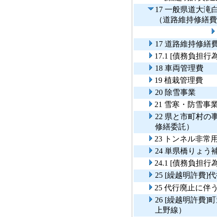
17 一般県道大
（道路維持修繕費
17 道路維持修繕
17.1 [債務負担
18 車両管理費
19 植栽管理費
20 除雪事業
21 雪寒・防雪事
22 県と市町村
修繕委託）
23 トンネル非
24 単県橋りょう
24.1 [債務負
25 [繰越明許費
25 代行廃止に
26 [繰越明許費
上野線）