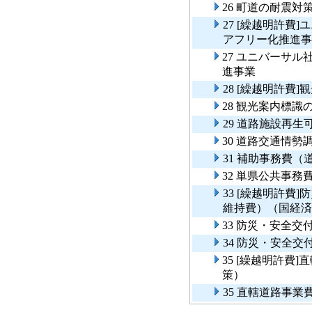
26 町道の耐震
27 [繰越明許費
アフリー化推進事
27 ユニバーサ
進事業
28 [繰越明許費
28 観光案内標
29 道路施設再
30 道路交通情勢
31 補助事務費
32 単県公共事
33 [繰越明許費
維持費）（国経済
33 防災・安全
34 防災・安全
35 [繰越明許費
策）
35 直轄道路事