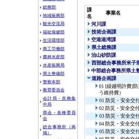
総務部
課
事業名
地域振興部
名
観光交流局
河川課
技術企画課
福祉保健部
空港港湾課
生活環境部
県土総務課
商工労働部
治山砂防課
農林水産部
西部総合事務所米子
水産振興局
中部総合事務所県土
県土整備部
道路企画課
警察本部
01 [繰越明許費
教育委員会
う維持費）
会計局・庶務集
01 防災・安全
中局
02 防災・安全
県会・各種委員
03 防災・安全交
会
04 防災・安全
総合事務所（再
05 防災・安全交
掲）