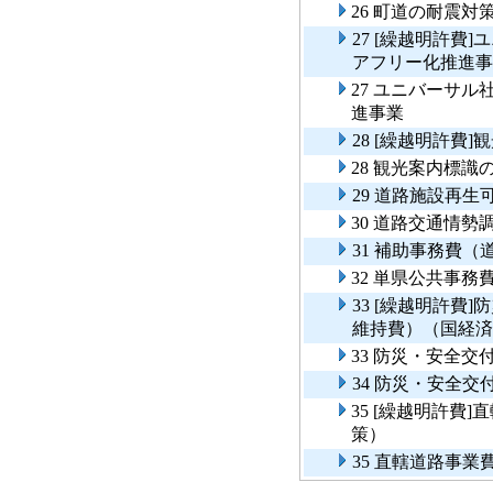
26 町道の耐震
27 [繰越明許費
アフリー化推進事
27 ユニバーサ
進事業
28 [繰越明許費
28 観光案内標
29 道路施設再
30 道路交通情勢
31 補助事務費
32 単県公共事
33 [繰越明許費
維持費）（国経済
33 防災・安全
34 防災・安全
35 [繰越明許費
策）
35 直轄道路事