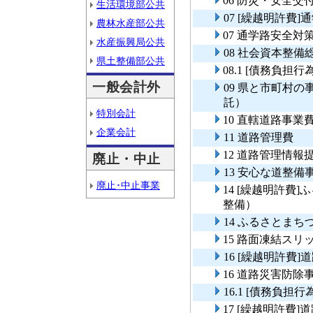
06 防災・安全
生活環境部公共
07 [繰越明許費
農林水産部公共
07 通学路安全対
水産振興局公共
08 社会資本整
県土整備部公共
08.1 [債務負担
一般会計外
09 県と市町村
託）
特別会計
10 直轄道路事業
企業会計
11 道路管理費
12 道路管理情
廃止・中止
13 安心な道整備
廃止･中止事業
14 [繰越明許費
整備）
14 ふるさとま
15 路面凍結ス
16 [繰越明許費
16 道路災害防除
16.1 [債務負担
17 [繰越明許費