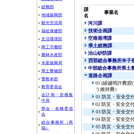
総務部
課
事業名
地域振興部
名
観光交流局
河川課
技術企画課
福祉保健部
空港港湾課
生活環境部
県土総務課
商工労働部
治山砂防課
農林水産部
西部総合事務所米子
水産振興局
中部総合事務所県土
県土整備部
道路企画課
警察本部
01 [繰越明許費
教育委員会
う維持費）
会計局・庶務集
01 防災・安全
中局
02 防災・安全
県会・各種委員
03 防災・安全交
会
04 防災・安全
総合事務所（再
05 防災・安全交
掲）