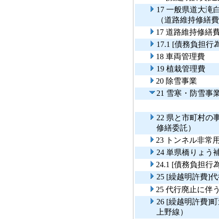
17 一般県道大
（道路維持修繕費
17 道路維持修繕
17.1 [債務負担
18 車両管理費
19 植栽管理費
20 除雪事業
21 雪寒・防雪事
22 県と市町村
修繕委託）
23 トンネル非
24 単県橋りょう
24.1 [債務負
25 [繰越明許費
25 代行廃止に
26 [繰越明許費
上野線）