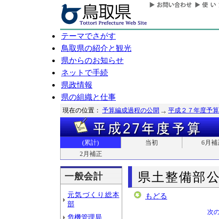
テーマでさがす
鳥取県の紹介と観光
県からのお知らせ
ネットで手続
県政情報
県の組織と仕事
現在の位置：
予算編成過程の公開
平成２７年度予算
(累計)
当初
6月補
2月補正
県土整備部
一般会計
元気づくり総本
もどる
部
次
危機管理局