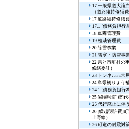
17 一般県道大
（道路維持修繕費
17 道路維持修繕
17.1 [債務負担
18 車両管理費
19 植栽管理費
20 除雪事業
21 雪寒・防雪事
22 県と市町村
修繕委託）
23 トンネル非
24 単県橋りょう
24.1 [債務負
25 [繰越明許費
25 代行廃止に
26 [繰越明許費
上野線）
26 町道の耐震