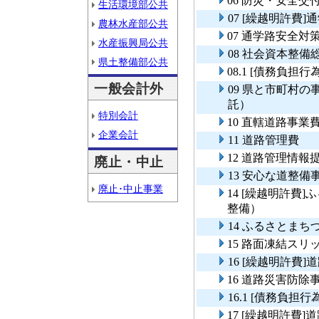
06 防災・安全
生活環境部公共
07 [繰越明許費
農林水産部公共
07 通学路安全対
水産振興局公共
08 社会資本整
県土整備部公共
08.1 [債務負担
一般会計外
09 県と市町村
託）
特別会計
10 直轄道路事業
企業会計
11 道路管理費
12 道路管理情
廃止・中止
13 安心な道整備
廃止･中止事業
14 [繰越明許費
整備）
14 ふるさとま
15 路面凍結ス
16 [繰越明許費
16 道路災害防除
16.1 [債務負担
17 [繰越明許費