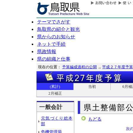
テーマでさがす
鳥取県の紹介と観光
県からのお知らせ
ネットで手続
県政情報
県の組織と仕事
現在の位置：
予算編成過程の公開
平成２７年度予算
(累計)
当初
6月補
2月補正
県土整備部
一般会計
元気づくり総本
もどる
部
次
危機管理局