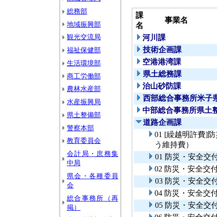
総務部
課
事業名
地域振興部
名
観光交流局
河川課
技術企画課
福祉保健部
空港港湾課
生活環境部
県土総務課
商工労働部
治山砂防課
農林水産部
西部総合事務所米子
水産振興局
中部総合事務所県土
県土整備部
道路企画課
警察本部
01 [繰越明許費
教育委員会
う維持費）
会計局・庶務集
01 防災・安全
中局
02 防災・安全
県会・各種委員
03 防災・安全交
会
04 防災・安全
総合事務所（再
05 防災・安全交
掲）