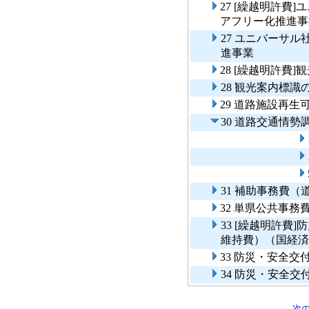
27 [繰越明許費
アフリー化推進事
27 ユニバーサ
進事業
28 [繰越明許費
28 観光案内標
29 道路施設再
30 道路交通情勢
31 補助事務費
32 単県公共事
33 [繰越明許費
維持費）（国経済
33 防災・安全
34 防災・安全
次