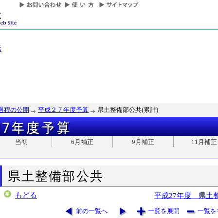
光
過程の公開
平成２７年度予算
県土整備部公共(累計)
当初
6月補正
9月補正
11月補正
県土整備部公共
もどる
平成27年度 県土
前の一覧へ
一覧を展開
一覧を