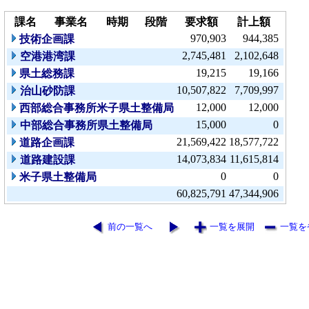
課名
事業名
時期
段階
要求額
計上額
970,903
944,385
技術企画課
2,745,481
2,102,648
空港港湾課
19,215
19,166
県土総務課
10,507,822
7,709,997
治山砂防課
12,000
12,000
西部総合事務所米子県土整備局
15,000
0
中部総合事務所県土整備局
21,569,422
18,577,722
道路企画課
14,073,834
11,615,814
道路建設課
0
0
米子県土整備局
60,825,791
47,344,906
前の一覧へ
一覧を展開
一覧を