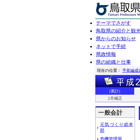
テーマでさがす
鳥取県の紹介と観
県からのお知らせ
ネットで手続
県政情報
県の組織と仕事
現在の位置：
予算編成
(累計)
2月補正
一般会計
元気づくり総本
部
危機管理局