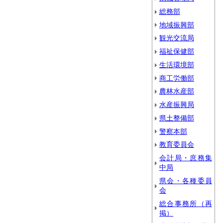
総務部
地域振興部
観光交流局
福祉保健部
生活環境部
商工労働部
農林水産部
水産振興局
県土整備部
警察本部
教育委員会
会計局・庶務集
中局
県会・各種委員
会
総合事務所（再
掲）