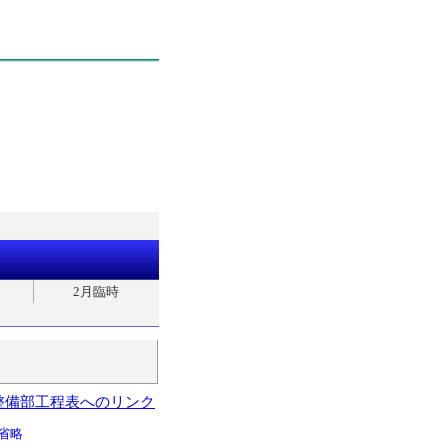
2月臨時
整備部工程表へのリンク
省略