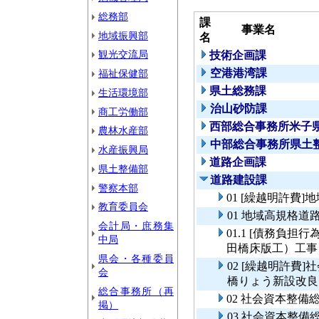
総務部
課
事業名
地域振興部
名
観光交流局
技術企画課
空港港湾課
福祉保健部
県土総務課
生活環境部
治山砂防課
商工労働部
西部総合事務所米子
農林水産部
中部総合事務所県土
水産振興局
道路企画課
県土整備部
道路建設課
警察本部
01 [繰越明許費
教育委員会
01 地域高規格道
会計局・庶務集
01.1 [債務負担
中局
田橋床版工）工事
県会・各種委員
02 [繰越明許費
会
橋りょう新設改良
総合事務所（再
02 社会資本整
掲）
03 社会資本整