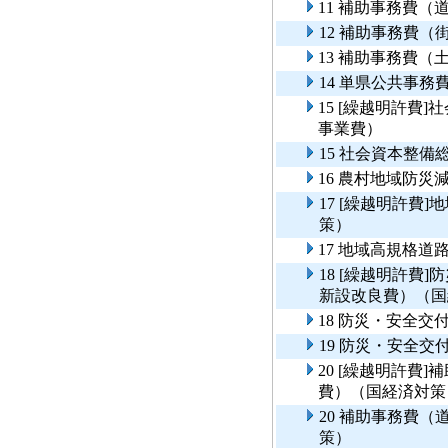
11 補助事務費
12 補助事務費（
13 補助事務費（
14 単県公共事
15 [繰越明許費
事業費）
15 社会資本整
16 農村地域防
17 [繰越明許費
策）
17 地域高規格
18 [繰越明許費
新設改良費）（国
18 防災・安全
19 防災・安全
20 [繰越明許費
費）（国経済対策
20 補助事務費
策）