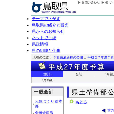
テーマでさがす
鳥取県の紹介と観光
県からのお知らせ
ネットで手続
県政情報
県の組織と仕事
現在の位置：
予算編成過程の公開
平成２７年度予算
(累計)
当初
6月補
2月補正
県土整備部
一般会計
元気づくり総本
もどる
部
前の
危機管理局