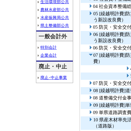
生活環境部公共
04 社会資本整
農林水産部公共
05 [繰越明許費
水産振興局公共
う新設改良費）
県土整備部公共
05 防災・安全交
06 [繰越明許費
一般会計外
う新設改良費）
特別会計
06 防災・安全交
07 [繰越明許費
企業会計
費）
廃止・中止
廃止･中止事業
07 防災・安全交
08 [繰越明許費
08 道整備交付金
09 [繰越明許費
09 単県道路調査
10 県産木材率
（道路版）