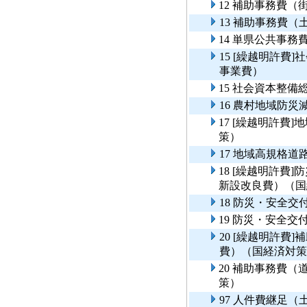
12 補助事務費（
13 補助事務費（
14 単県公共事
15 [繰越明許費
事業費）
15 社会資本整
16 農村地域防
17 [繰越明許費
策）
17 地域高規格
18 [繰越明許費
新設改良費）（国
18 防災・安全
19 防災・安全
20 [繰越明許費
費）（国経済対策
20 補助事務費
策）
97 人件費継足（