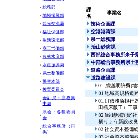
総務部
課
事業名
地域振興部
名
観光交流局
技術企画課
空港港湾課
福祉保健部
県土総務課
生活環境部
治山砂防課
商工労働部
西部総合事務所米子
農林水産部
中部総合事務所県土
水産振興局
道路企画課
県土整備部
道路建設課
警察本部
01 [繰越明許費
教育委員会
01 地域高規格道
会計局・庶務集
01.1 [債務負担
中局
田橋床版工）工事
県会・各種委員
02 [繰越明許費
会
橋りょう新設改良
総合事務所（再
02 社会資本整
掲）
03 社会資本整