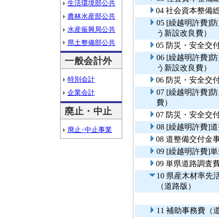
生活環境部公共
04 社会資本整
農林水産部公共
05 [繰越明許費
水産振興局公共
う新設改良費）
県土整備部公共
05 防災・安全
06 [繰越明許費
一般会計外
う新設改良費）
特別会計
06 防災・安全
07 [繰越明許費
企業会計
費）
廃止・中止
07 防災・安全交
08 [繰越明許費
廃止･中止事業
08 道整備交付
09 [繰越明許費
09 単県道路調査
10 県産木材率
（道路版）
11 補助事務費