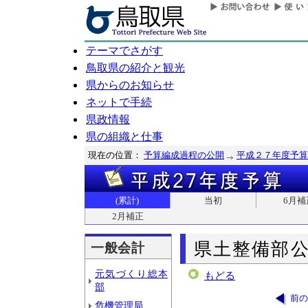
テーマでさがす
鳥取県の紹介と観光
県からのお知らせ
ネットで手続
県政情報
県の組織と仕事
現在の位置：
予算編成過程の公開
平成２７年度予算
(累計)
当初
6月補
2月補正
県土整備部
一般会計
元気づくり総本
もどる
部
前の
危機管理局