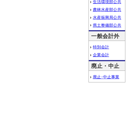
生活環境部公共
農林水産部公共
水産振興局公共
県土整備部公共
一般会計外
特別会計
企業会計
廃止・中止
廃止･中止事業