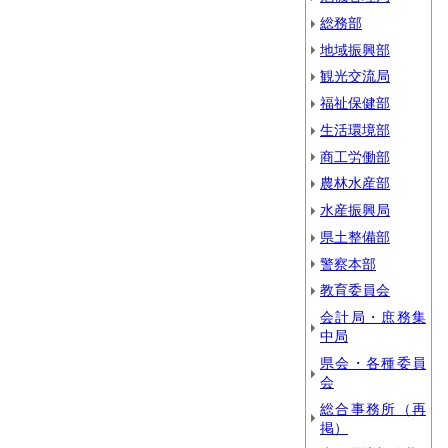
総務部
地域振興部
観光交流局
福祉保健部
生活環境部
商工労働部
農林水産部
水産振興局
県土整備部
警察本部
教育委員会
会計局・庶務集
中局
県会・各種委員
会
総合事務所（再
掲）