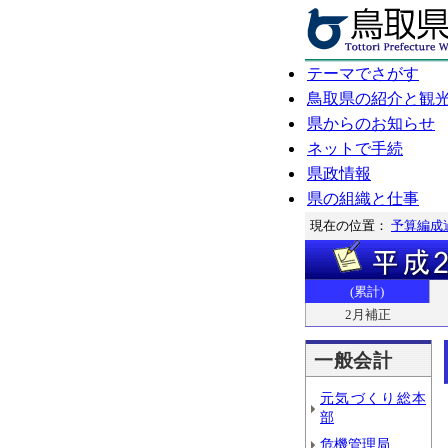
テーマでさがす
鳥取県の紹介と観
県からのお知らせ
ネットで手続
県政情報
県の組織と仕事
現在の位置：
予算編成
(累計)
2月補正
一般会計
元気づくり総本
部
危機管理局