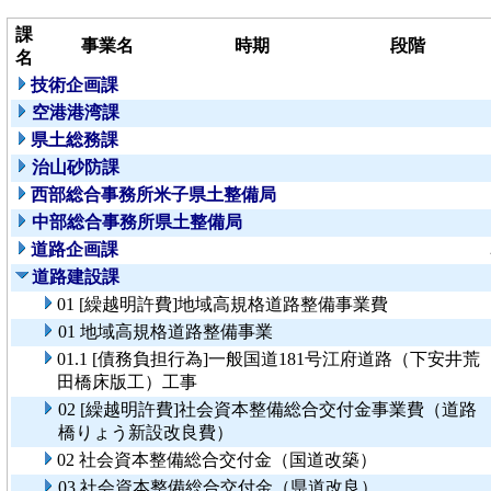
課
事業名
時期
段階
名
技術企画課
空港港湾課
県土総務課
治山砂防課
西部総合事務所米子県土整備局
中部総合事務所県土整備局
道路企画課
道路建設課
01 [繰越明許費]地域高規格道路整備事業費
01 地域高規格道路整備事業
01.1 [債務負担行為]一般国道181号江府道路（下安井荒
田橋床版工）工事
02 [繰越明許費]社会資本整備総合交付金事業費（道路
橋りょう新設改良費）
02 社会資本整備総合交付金（国道改築）
03 社会資本整備総合交付金（県道改良）