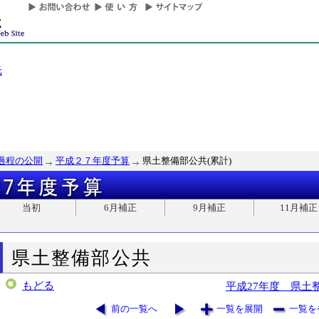
光
過程の公開
平成２７年度予算
県土整備部公共(累計)
当初
6月補正
9月補正
11月補正
県土整備部公共
もどる
平成27年度 県土
前の一覧へ
一覧を展開
一覧を