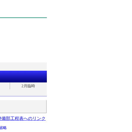
2月臨時
整備部工程表へのリンク
省略