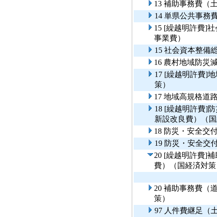
13 補助事務費（
14 単県公共事
15 [繰越明許費
事業費）
15 社会資本整
16 農村地域防
17 [繰越明許費
策）
17 地域高規格
18 [繰越明許費
新設改良費）（国
18 防災・安全
19 防災・安全
20 [繰越明許費
費）（国経済対策
20 補助事務費
策）
97 人件費継足（