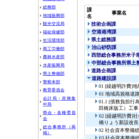
総務部
課
事業名
地域振興部
名
観光交流局
技術企画課
空港港湾課
福祉保健部
県土総務課
生活環境部
治山砂防課
商工労働部
西部総合事務所米子
農林水産部
中部総合事務所県土
水産振興局
道路企画課
県土整備部
道路建設課
警察本部
01 [繰越明許費
教育委員会
01 地域高規格道
会計局・庶務集
01.1 [債務負担
中局
田橋床版工）工事
県会・各種委員
02 [繰越明許費
会
橋りょう新設改良
総合事務所（再
02 社会資本整
掲）
03 社会資本整