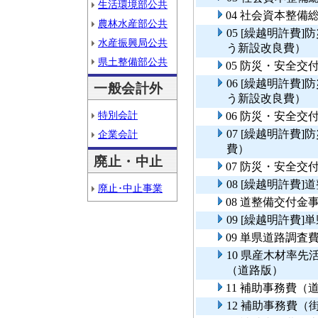
生活環境部公共
04 社会資本整
農林水産部公共
05 [繰越明許費
水産振興局公共
う新設改良費）
県土整備部公共
05 防災・安全交
06 [繰越明許費
一般会計外
う新設改良費）
特別会計
06 防災・安全交
07 [繰越明許費
企業会計
費）
廃止・中止
07 防災・安全交
08 [繰越明許費
廃止･中止事業
08 道整備交付金
09 [繰越明許費
09 単県道路調査
10 県産木材率
（道路版）
11 補助事務費
12 補助事務費（