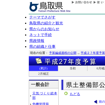
テーマでさがす
鳥取県の紹介と観光
県からのお知らせ
ネットで手続
県政情報
県の組織と仕事
現在の位置：
予算編成過程の公開
平成２７年度予算
(累計)
当初
6月補
2月補正
県土整備部
一般会計
元気づくり総本
もどる
部
前の
危機管理局