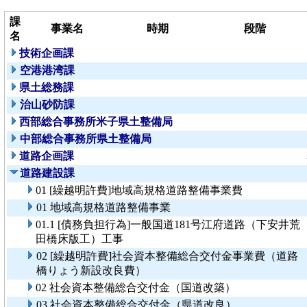
課
事業名
時期
段階
名
技術企画課
空港港湾課
県土総務課
治山砂防課
西部総合事務所米子県土整備局
中部総合事務所県土整備局
道路企画課
道路建設課
01 [繰越明許費]地域高規格道路整備事業費
01 地域高規格道路整備事業
01.1 [債務負担行為]一般国道181号江府道路（下安井荒
田橋床版工）工事
02 [繰越明許費]社会資本整備総合交付金事業費（道路
橋りょう新設改良費）
02 社会資本整備総合交付金（国道改築）
03 社会資本整備総合交付金（県道改良）