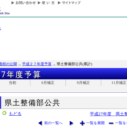
光
過程の公開
平成２７年度予算
県土整備部公共(累計)
当初
6月補正
9月補正
11月補正
県土整備部公共
もどる
平成27年度 県土
前の一覧へ
一覧を展開
一覧を