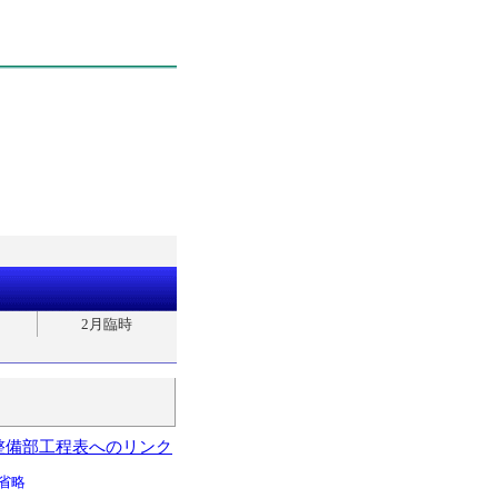
2月臨時
整備部工程表へのリンク
省略