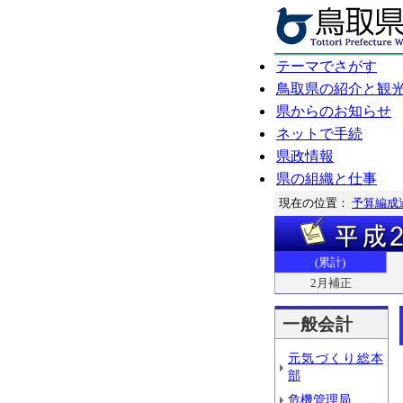
テーマでさがす
鳥取県の紹介と観
県からのお知らせ
ネットで手続
県政情報
県の組織と仕事
現在の位置：
予算編成
(累計)
2月補正
一般会計
元気づくり総本
部
危機管理局