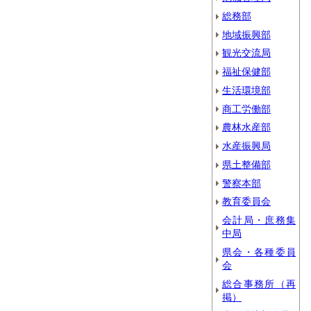
総務部
地域振興部
観光交流局
福祉保健部
生活環境部
商工労働部
農林水産部
水産振興局
県土整備部
警察本部
教育委員会
会計局・庶務集
中局
県会・各種委員
会
総合事務所（再
掲）