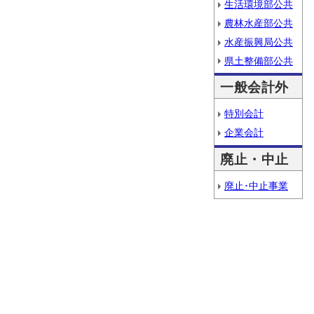
生活環境部公共
農林水産部公共
水産振興局公共
県土整備部公共
一般会計外
特別会計
企業会計
廃止・中止
廃止･中止事業