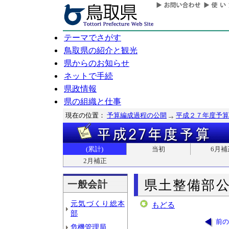
テーマでさがす
鳥取県の紹介と観光
県からのお知らせ
ネットで手続
県政情報
県の組織と仕事
現在の位置：
予算編成過程の公開
平成２７年度予算
(累計)
当初
6月補
2月補正
県土整備部
一般会計
元気づくり総本
もどる
部
前の
危機管理局