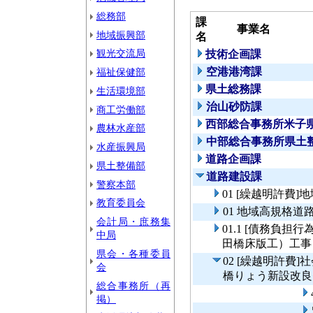
総務部
課
事業名
地域振興部
名
観光交流局
技術企画課
空港港湾課
福祉保健部
県土総務課
生活環境部
治山砂防課
商工労働部
西部総合事務所米子
農林水産部
中部総合事務所県土
水産振興局
道路企画課
県土整備部
道路建設課
警察本部
01 [繰越明許費
教育委員会
01 地域高規格道
会計局・庶務集
01.1 [債務負担
中局
田橋床版工）工事
県会・各種委員
02 [繰越明許費
会
橋りょう新設改良
総合事務所（再
掲）