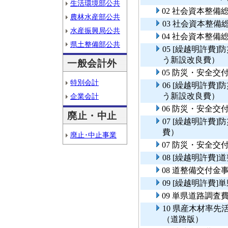
生活環境部公共
02 社会資本整
農林水産部公共
03 社会資本整
水産振興局公共
04 社会資本整
県土整備部公共
05 [繰越明許費
う新設改良費）
一般会計外
05 防災・安全交
特別会計
06 [繰越明許費
う新設改良費）
企業会計
06 防災・安全交
廃止・中止
07 [繰越明許費
費）
廃止･中止事業
07 防災・安全交
08 [繰越明許費
08 道整備交付金
09 [繰越明許費
09 単県道路調査
10 県産木材率
（道路版）