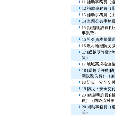
11 補助事務費
12 補助事務費（
13 補助事務費（
14 単県公共事
15 [繰越明許費
事業費）
15 社会資本整
16 農村地域防
17 [繰越明許費
策）
17 地域高規格
18 [繰越明許費
新設改良費）（国
18 防災・安全
19 防災・安全
20 [繰越明許費
費）（国経済対策
20 補助事務費
策）