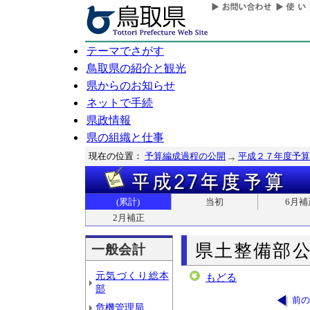
テーマでさがす
鳥取県の紹介と観光
県からのお知らせ
ネットで手続
県政情報
県の組織と仕事
現在の位置：
予算編成過程の公開
平成２７年度予算
(累計)
当初
6月補
2月補正
県土整備部
一般会計
元気づくり総本
もどる
部
前の
危機管理局