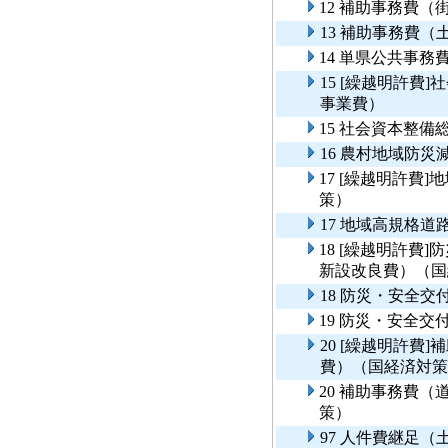
12 補助事務費（
13 補助事務費（
14 単県公共事
15 [繰越明許費
事業費）
15 社会資本整
16 農村地域防
17 [繰越明許費
策）
17 地域高規格
18 [繰越明許費
新設改良費）（国
18 防災・安全
19 防災・安全
20 [繰越明許費
費）（国経済対策
20 補助事務費
策）
97 人件費継足（