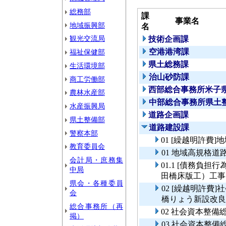
総務部
課
事業名
地域振興部
名
観光交流局
技術企画課
空港港湾課
福祉保健部
県土総務課
生活環境部
治山砂防課
商工労働部
西部総合事務所米子
農林水産部
中部総合事務所県土
水産振興局
道路企画課
県土整備部
道路建設課
警察本部
01 [繰越明許費
教育委員会
01 地域高規格道
会計局・庶務集
01.1 [債務負担
中局
田橋床版工）工事
県会・各種委員
02 [繰越明許費
会
橋りょう新設改良
総合事務所（再
02 社会資本整
掲）
03 社会資本整