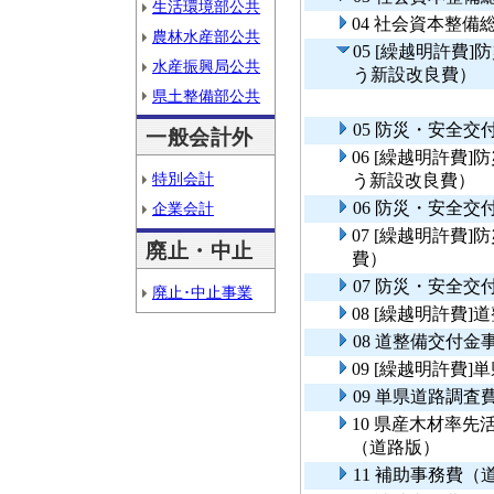
生活環境部公共
04 社会資本整
農林水産部公共
05 [繰越明許費
水産振興局公共
う新設改良費）
県土整備部公共
05 防災・安全
一般会計外
06 [繰越明許費
特別会計
う新設改良費）
06 防災・安全
企業会計
07 [繰越明許費
廃止・中止
費）
07 防災・安全交
廃止･中止事業
08 [繰越明許費
08 道整備交付
09 [繰越明許費
09 単県道路調査
10 県産木材率
（道路版）
11 補助事務費