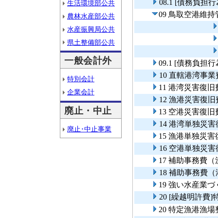
08.1 [債務負
生活環境部公共
09 鳥取空港維
農林水産部公共
水産振興局公共
県土整備部公共
一般会計外
09.1 [債務負
10 直轄港湾事
特別会計
11 港湾災害復旧
企業会計
12 漁港災害復旧
廃止・中止
13 空港災害復旧
14 港湾単独災
廃止･中止事業
15 漁港単独災
16 空港単独災
17 補助事務費
18 補助事務費
19 強い水産業
20 [繰越明許
20 特定漁港漁