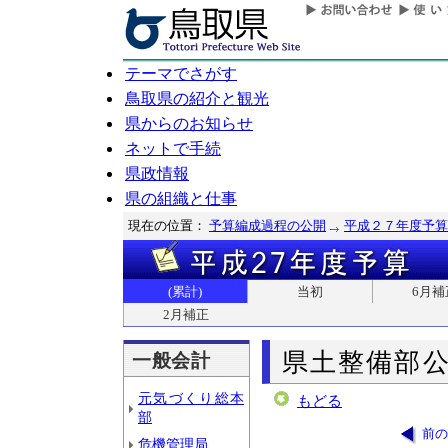
テーマでさがす
鳥取県の紹介と観光
県からのお知らせ
ネットで手続
県政情報
県の組織と仕事
現在の位置：
予算編成過程の公開
平成２７年度予算
(累計)
当初
6月補
2月補正
県土整備部
一般会計
元気づくり総本
もどる
部
前の
危機管理局