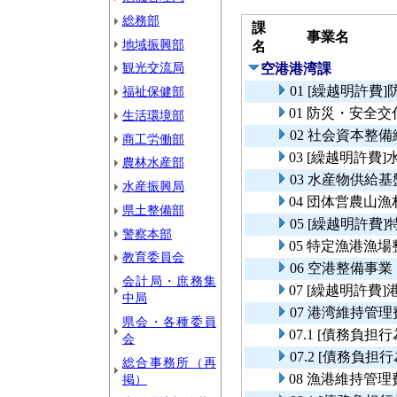
総務部
課
事業名
地域振興部
名
観光交流局
空港港湾課
01 [繰越明許
福祉保健部
01 防災・安全
生活環境部
02 社会資本整
商工労働部
03 [繰越明許
農林水産部
03 水産物供給
水産振興局
04 団体営農山
県土整備部
05 [繰越明許
警察本部
05 特定漁港漁
教育委員会
06 空港整備事業
会計局・庶務集
07 [繰越明許費
中局
07 港湾維持管理
県会・各種委員
07.1 [債務負
会
07.2 [債務負
総合事務所（再
08 漁港維持管理
掲）