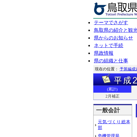
テーマでさがす
鳥取県の紹介と観
県からのお知らせ
ネットで手続
県政情報
県の組織と仕事
現在の位置：
予算編成
(累計)
2月補正
一般会計
元気づくり総本
部
危機管理局