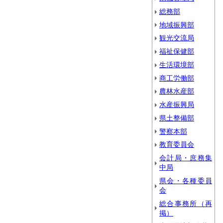
総務部
地域振興部
観光交流局
福祉保健部
生活環境部
商工労働部
農林水産部
水産振興局
県土整備部
警察本部
教育委員会
会計局・庶務集
中局
県会・各種委員
会
総合事務所（再
掲）