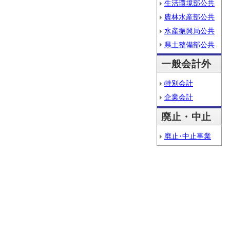
生活環境部公共
農林水産部公共
水産振興局公共
県土整備部公共
一般会計外
特別会計
企業会計
廃止・中止
廃止･中止事業