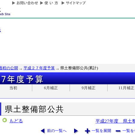
光
過程の公開
平成２７年度予算
県土整備部公共(累計)
当初
6月補正
9月補正
11月補正
県土整備部公共
もどる
平成27年度 県土
前の一覧へ
一覧を展開
一覧を