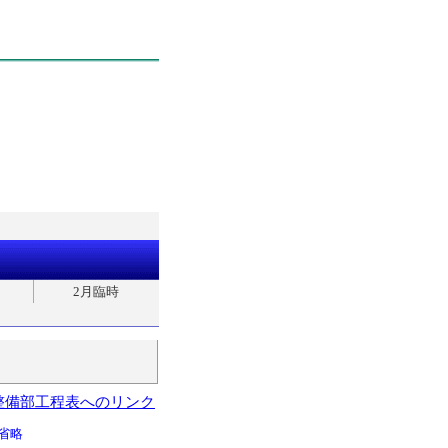
2月臨時
整備部工程表へのリンク
省略