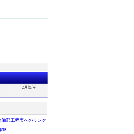
2月臨時
整備部工程表へのリンク
省略