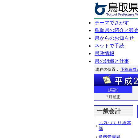
テーマでさがす
鳥取県の紹介と観
県からのお知らせ
ネットで手続
県政情報
県の組織と仕事
現在の位置：
予算編成
(累計)
2月補正
一般会計
元気づくり総本
部
危機管理局