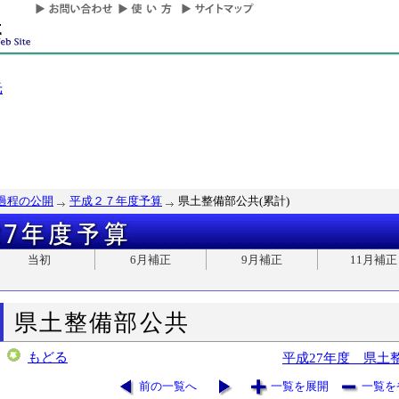
光
過程の公開
平成２７年度予算
県土整備部公共(累計)
当初
6月補正
9月補正
11月補正
県土整備部公共
もどる
平成27年度 県土
前の一覧へ
一覧を展開
一覧を