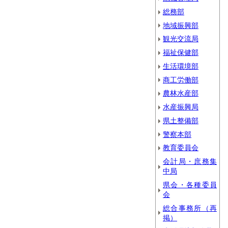
総務部
地域振興部
観光交流局
福祉保健部
生活環境部
商工労働部
農林水産部
水産振興局
県土整備部
警察本部
教育委員会
会計局・庶務集
中局
県会・各種委員
会
総合事務所（再
掲）