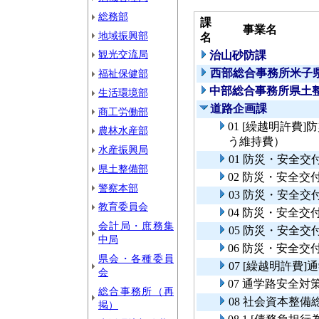
総務部
課
事業名
地域振興部
名
観光交流局
治山砂防課
西部総合事務所米子
福祉保健部
中部総合事務所県土
生活環境部
道路企画課
商工労働部
01 [繰越明許費
農林水産部
う維持費）
水産振興局
01 防災・安全
県土整備部
02 防災・安全
警察本部
03 防災・安全
教育委員会
04 防災・安全
会計局・庶務集
05 防災・安全
中局
06 防災・安全
県会・各種委員
07 [繰越明許費
会
07 通学路安全対
総合事務所（再
08 社会資本整
掲）