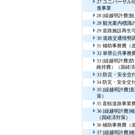
27 ユニバーサ
進事業
28 [繰越明許費
28 観光案内標
29 道路施設再
30 道路交通情勢
31 補助事務費
32 単県公共事
33 [繰越明許費
維持費）（国経済
33 防災・安全
34 防災・安全
35 [繰越明許費
策）
35 直轄道路事
36 [繰越明許費
（国経済対策）
36 補助事務費
37 [繰越明許費]