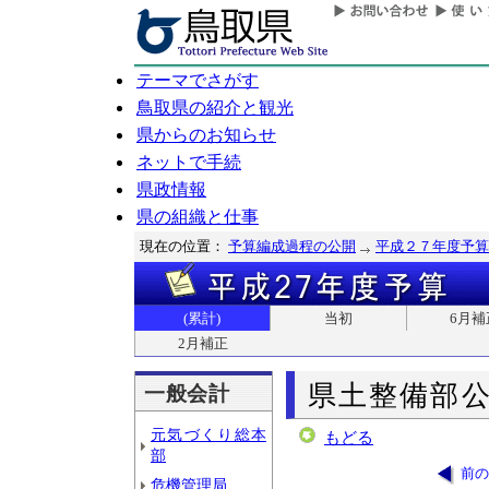
テーマでさがす
鳥取県の紹介と観光
県からのお知らせ
ネットで手続
県政情報
県の組織と仕事
現在の位置：
予算編成過程の公開
平成２７年度予算
(累計)
当初
6月補
2月補正
県土整備部
一般会計
元気づくり総本
もどる
部
前の
危機管理局