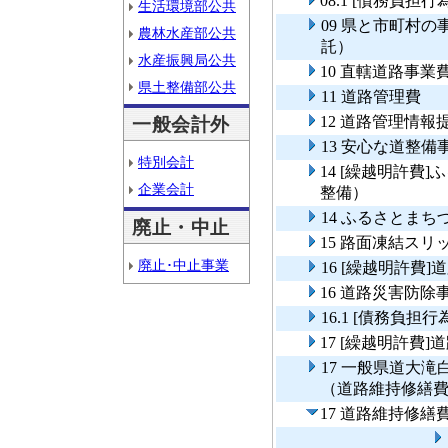
08.1 [債務負担
生活環境部公共
09 県と市町村
農林水産部公共
託）
水産振興局公共
10 直轄道路事業
県土整備部公共
11 道路管理費
12 道路管理情
一般会計外
13 安心な道整備
特別会計
14 [繰越明許費
企業会計
整備）
14 ふるさとま
廃止・中止
15 路面凍結ス
廃止･中止事業
16 [繰越明許費
16 道路災害防除
16.1 [債務負担
17 [繰越明許費
17 一般県道大
（道路維持修繕
17 道路維持修繕