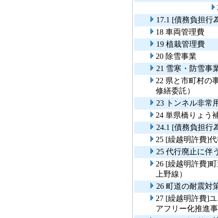
17.1 [債務負担
18 車両管理費
19 植栽管理費
20 除雪事業
21 雪寒・防雪事
22 県と市町村
修繕委託）
23 トンネル非
24 単県橋りょう
24.1 [債務負
25 [繰越明許費
25 代行廃止に
26 [繰越明許費
上野線）
26 町道の耐震
27 [繰越明許費
アフリー化推進事