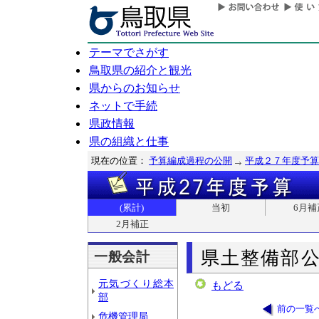
テーマでさがす
鳥取県の紹介と観光
県からのお知らせ
ネットで手続
県政情報
県の組織と仕事
現在の位置：
予算編成過程の公開
平成２７年度予算
(累計)
当初
6月補
2月補正
県土整備部
一般会計
元気づくり総本
もどる
部
前の一覧
危機管理局