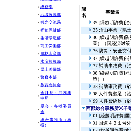
総務部
課
事業名
地域振興部
名
観光交流局
35 [繰越明許費
35 治山事業（県
福祉保健部
36 [繰越明許費
生活環境部
業）（国経済対
商工労働部
36 防災・安全
農林水産部
37 [繰越明許費
水産振興局
37 補助事務費
県土整備部
38 [繰越明許費
警察本部
策））
教育委員会
38 補助事務費
会計局・庶務集
98 人件費継足（
中局
99 人件費継足（
県会・各種委員
西部総合事務所米子
会
01 [繰越明許費
総合事務所（再
01 国道４３１号
掲）
02 [繰越明許費