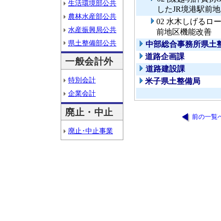
生活環境部公共
したJR境港駅前
農林水産部公共
02 水木しげるロ
水産振興局公共
前地区機能改善
県土整備部公共
中部総合事務所県土
道路企画課
一般会計外
道路建設課
特別会計
米子県土整備局
企業会計
廃止・中止
前の一覧
廃止･中止事業