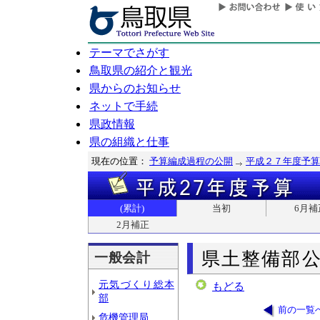
テーマでさがす
鳥取県の紹介と観光
県からのお知らせ
ネットで手続
県政情報
県の組織と仕事
現在の位置：
予算編成過程の公開
平成２７年度予算
(累計)
当初
6月補
2月補正
県土整備部
一般会計
元気づくり総本
もどる
部
前の一覧
危機管理局