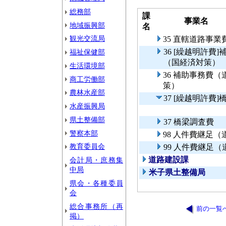
総務部
課
事業名
地域振興部
名
観光交流局
35 直轄道路事
36 [繰越明許
福祉保健部
（国経済対策）
生活環境部
36 補助事務費
商工労働部
策）
農林水産部
37 [繰越明許費
水産振興局
県土整備部
37 橋梁調査費
警察本部
98 人件費継足
教育委員会
99 人件費継足
道路建設課
会計局・庶務集
中局
米子県土整備局
県会・各種委員
会
総合事務所（再
前の一覧
掲）