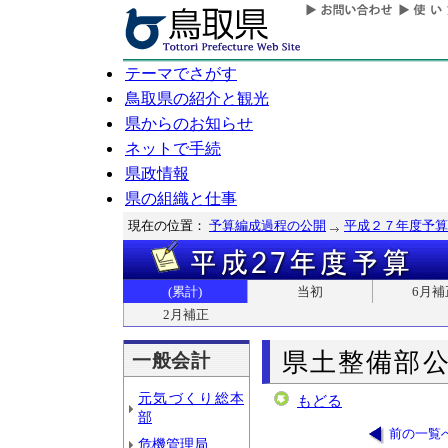
テーマでさがす
鳥取県の紹介と観光
県からのお知らせ
ネットで手続
県政情報
県の組織と仕事
現在の位置：
予算編成過程の公開
平成２７年度予算
(累計)
当初
6月補
2月補正
県土整備部
一般会計
元気づくり総本
もどる
部
前の一覧
危機管理局