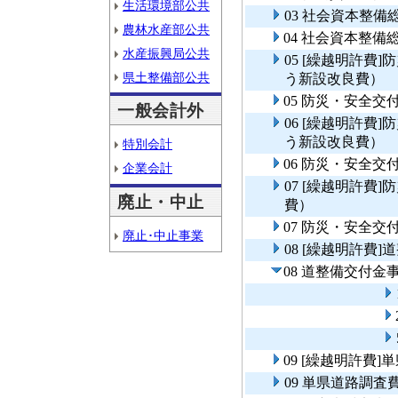
生活環境部公共
03 社会資本整
農林水産部公共
04 社会資本整
水産振興局公共
05 [繰越明許費
県土整備部公共
う新設改良費）
05 防災・安全
一般会計外
06 [繰越明許費
う新設改良費）
特別会計
06 防災・安全
企業会計
07 [繰越明許費
廃止・中止
費）
07 防災・安全交
廃止･中止事業
08 [繰越明許費
08 道整備交付
09 [繰越明許費
09 単県道路調査