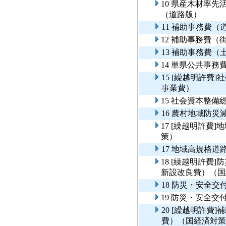
10 県産木材率
（道路版）
11 補助事務費
12 補助事務費（
13 補助事務費（
14 単県公共事
15 [繰越明許費
事業費）
15 社会資本整
16 農村地域防
17 [繰越明許費
策）
17 地域高規格
18 [繰越明許費
新設改良費）（国
18 防災・安全
19 防災・安全
20 [繰越明許費
費）（国経済対策