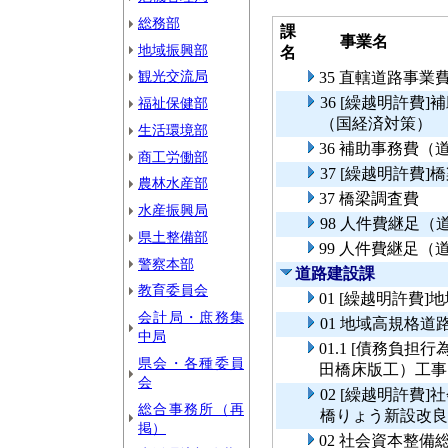
総務部
課
事業名
地域振興部
名
観光交流局
35 直轄道路事
36 [繰越明許費
福祉保健部
（国経済対策）
生活環境部
36 補助事務費
商工労働部
37 [繰越明許費]
農林水産部
37 橋梁調査費
水産振興局
98 人件費継足
県土整備部
99 人件費継足
警察本部
道路建設課
教育委員会
01 [繰越明許費
会計局・庶務集
01 地域高規格道
中局
01.1 [債務負担
県会・各種委員
田橋床版工）工事
会
02 [繰越明許費
総合事務所（再
橋りょう新設改良
掲）
02 社会資本整