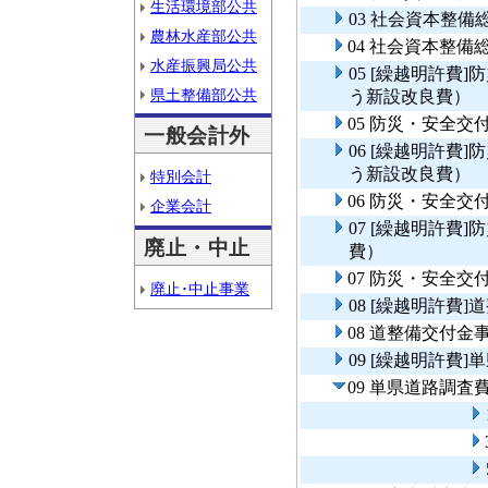
生活環境部公共
03 社会資本整
農林水産部公共
04 社会資本整
水産振興局公共
05 [繰越明許費
県土整備部公共
う新設改良費）
05 防災・安全
一般会計外
06 [繰越明許費
う新設改良費）
特別会計
06 防災・安全
企業会計
07 [繰越明許費
廃止・中止
費）
07 防災・安全交
廃止･中止事業
08 [繰越明許費
08 道整備交付
09 [繰越明許費
09 単県道路調査