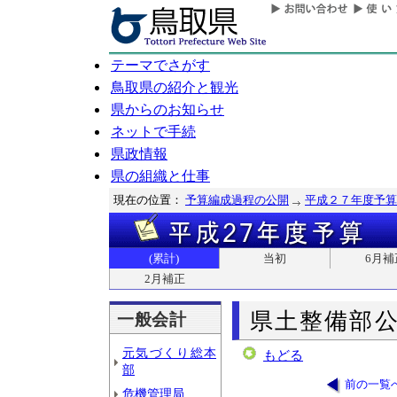
テーマでさがす
鳥取県の紹介と観光
県からのお知らせ
ネットで手続
県政情報
県の組織と仕事
現在の位置：
予算編成過程の公開
平成２７年度予算
(累計)
当初
6月補
2月補正
県土整備部
一般会計
元気づくり総本
もどる
部
前の一覧
危機管理局