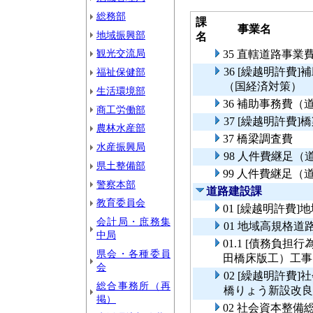
総務部
課
事業名
地域振興部
名
観光交流局
35 直轄道路事
36 [繰越明許費
福祉保健部
（国経済対策）
生活環境部
36 補助事務費
商工労働部
37 [繰越明許費]
農林水産部
37 橋梁調査費
水産振興局
98 人件費継足
県土整備部
99 人件費継足
警察本部
道路建設課
教育委員会
01 [繰越明許費
会計局・庶務集
01 地域高規格道
中局
01.1 [債務負担
県会・各種委員
田橋床版工）工事
会
02 [繰越明許費
総合事務所（再
橋りょう新設改良
掲）
02 社会資本整