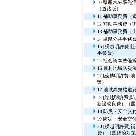
10 県産木材率
（道路版）
11 補助事務費
12 補助事務費（
13 補助事務費（
14 単県公共事
15 [繰越明許費
事業費）
15 社会資本整
16 農村地域防
17 [繰越明許費
策）
17 地域高規格
18 [繰越明許費
新設改良費）（国
18 防災・安全
19 防災・安全
20 [繰越明許費
費）（国経済対策