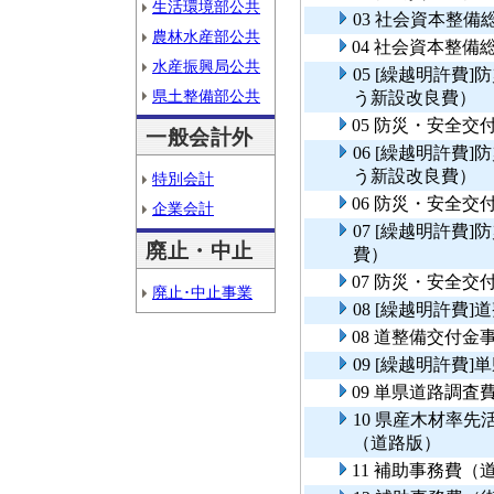
生活環境部公共
03 社会資本整
農林水産部公共
04 社会資本整
水産振興局公共
05 [繰越明許費
県土整備部公共
う新設改良費）
05 防災・安全
一般会計外
06 [繰越明許費
う新設改良費）
特別会計
06 防災・安全
企業会計
07 [繰越明許費
廃止・中止
費）
07 防災・安全交
廃止･中止事業
08 [繰越明許費
08 道整備交付
09 [繰越明許費
09 単県道路調査
10 県産木材率
（道路版）
11 補助事務費