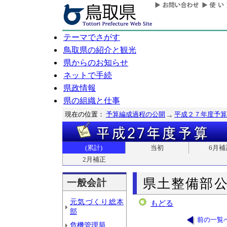
テーマでさがす
鳥取県の紹介と観光
県からのお知らせ
ネットで手続
県政情報
県の組織と仕事
現在の位置：
予算編成過程の公開
平成２７年度予算
(累計)
当初
6月補
2月補正
県土整備部
一般会計
元気づくり総本
もどる
部
前の一覧
危機管理局