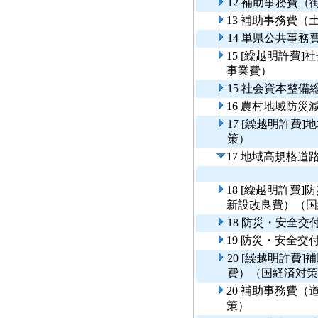
12 補助事務費（
13 補助事務費（
14 単県公共事
15 [繰越明許費
事業費）
15 社会資本整
16 農村地域防
17 [繰越明許費
策）
17 地域高規格
18 [繰越明許費
新設改良費）（国
18 防災・安全
19 防災・安全
20 [繰越明許費
費）（国経済対策
20 補助事務費
策）