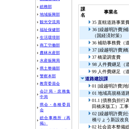
総務部
課
事業名
地域振興部
名
観光交流局
35 直轄道路事
36 [繰越明許費
福祉保健部
（国経済対策）
生活環境部
36 補助事務費
商工労働部
37 [繰越明許費]
農林水産部
37 橋梁調査費
水産振興局
98 人件費継足
県土整備部
99 人件費継足
警察本部
道路建設課
教育委員会
01 [繰越明許費
会計局・庶務集
01 地域高規格道
中局
01.1 [債務負担
県会・各種委員
田橋床版工）工事
会
02 [繰越明許費
総合事務所（再
橋りょう新設改良
掲）
02 社会資本整