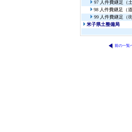
97 人件費継足（
98 人件費継足
99 人件費継足（
米子県土整備局
前の一覧