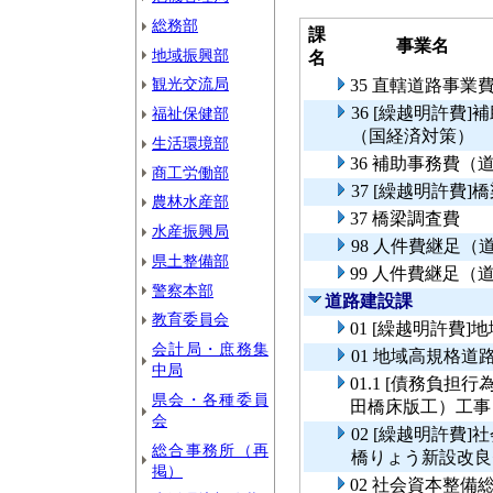
総務部
課
事業名
地域振興部
名
観光交流局
35 直轄道路事
36 [繰越明許費
福祉保健部
（国経済対策）
生活環境部
36 補助事務費
商工労働部
37 [繰越明許費]
農林水産部
37 橋梁調査費
水産振興局
98 人件費継足
県土整備部
99 人件費継足
警察本部
道路建設課
教育委員会
01 [繰越明許費
会計局・庶務集
01 地域高規格道
中局
01.1 [債務負担
県会・各種委員
田橋床版工）工事
会
02 [繰越明許費
総合事務所（再
橋りょう新設改良
掲）
02 社会資本整