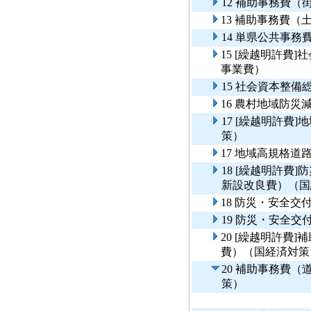
12 補助事務費（
13 補助事務費（
14 単県公共事
15 [繰越明許費
事業費）
15 社会資本整
16 農村地域防
17 [繰越明許費
策）
17 地域高規格
18 [繰越明許費
新設改良費）（国
18 防災・安全
19 防災・安全
20 [繰越明許費
費）（国経済対策
20 補助事務費
策）