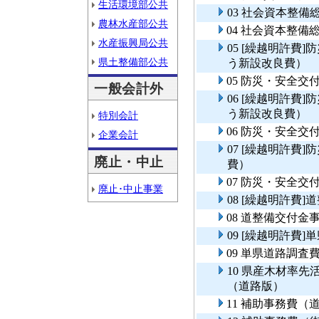
生活環境部公共
03 社会資本整
農林水産部公共
04 社会資本整
水産振興局公共
05 [繰越明許費
県土整備部公共
う新設改良費）
05 防災・安全交
一般会計外
06 [繰越明許費
う新設改良費）
特別会計
06 防災・安全交
企業会計
07 [繰越明許費
廃止・中止
費）
07 防災・安全交
廃止･中止事業
08 [繰越明許費
08 道整備交付金
09 [繰越明許費
09 単県道路調査
10 県産木材率
（道路版）
11 補助事務費