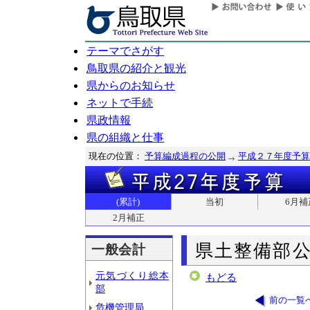
テーマでさがす
鳥取県の紹介と観光
県からのお知らせ
ネットで手続
県政情報
県の組織と仕事
現在の位置：
予算編成過程の公開
平成２７年度予算
(累計)
当初
6月補
2月補正
県土整備部
一般会計
元気づくり総本
もどる
部
前の一覧
危機管理局