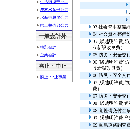
生活環境部公共
農林水産部公共
水産振興局公共
県土整備部公共
03 社会資本整
04 社会資本整
一般会計外
05 [繰越明許費
特別会計
う新設改良費）
05 防災・安全
企業会計
06 [繰越明許費
廃止・中止
う新設改良費）
06 防災・安全
廃止･中止事業
07 [繰越明許費
費）
07 防災・安全交
08 [繰越明許費
08 道整備交付
09 [繰越明許費
09 単県道路調査