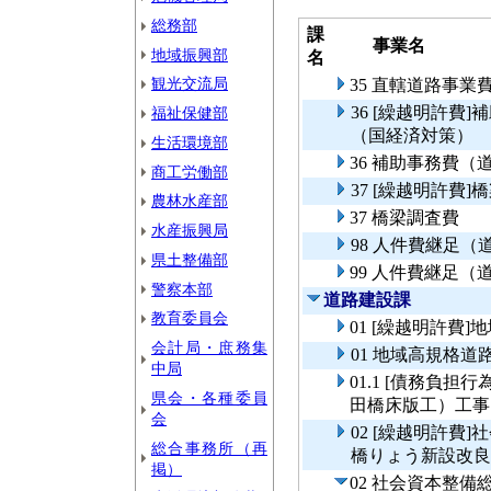
総務部
課
事業名
地域振興部
名
観光交流局
35 直轄道路事
36 [繰越明許費
福祉保健部
（国経済対策）
生活環境部
36 補助事務費
商工労働部
37 [繰越明許費]
農林水産部
37 橋梁調査費
水産振興局
98 人件費継足
県土整備部
99 人件費継足
警察本部
道路建設課
教育委員会
01 [繰越明許費
会計局・庶務集
01 地域高規格道
中局
01.1 [債務負担
県会・各種委員
田橋床版工）工事
会
02 [繰越明許費
総合事務所（再
橋りょう新設改良
掲）
02 社会資本整