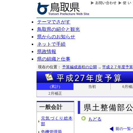
テーマでさがす
鳥取県の紹介と観光
県からのお知らせ
ネットで手続
県政情報
県の組織と仕事
現在の位置：
予算編成過程の公開
平成２７年度予算
(累計)
当初
6月補
2月補正
県土整備部
一般会計
元気づくり総本
もどる
部
前の一覧
危機管理局