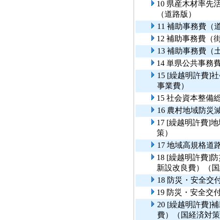
10 県産木材率
（道路版）
11 補助事務費
12 補助事務費（
13 補助事務費（
14 単県公共事
15 [繰越明許費
事業費）
15 社会資本整
16 農村地域防
17 [繰越明許費
策）
17 地域高規格
18 [繰越明許費
新設改良費）（国
18 防災・安全
19 防災・安全
20 [繰越明許費
費）（国経済対策