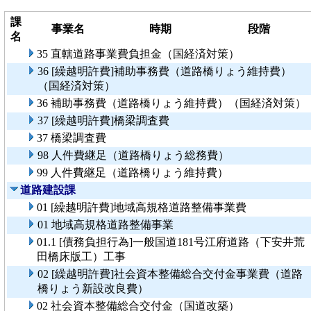
課
事業名
時期
段階
名
35 直轄道路事業費負担金（国経済対策）
36 [繰越明許費]補助事務費（道路橋りょう維持費）
（国経済対策）
36 補助事務費（道路橋りょう維持費）（国経済対策）
37 [繰越明許費]橋梁調査費
37 橋梁調査費
98 人件費継足（道路橋りょう総務費）
99 人件費継足（道路橋りょう維持費）
道路建設課
01 [繰越明許費]地域高規格道路整備事業費
01 地域高規格道路整備事業
01.1 [債務負担行為]一般国道181号江府道路（下安井荒
田橋床版工）工事
02 [繰越明許費]社会資本整備総合交付金事業費（道路
橋りょう新設改良費）
02 社会資本整備総合交付金（国道改築）