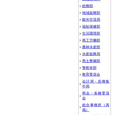
総務部
地域振興部
観光交流局
福祉保健部
生活環境部
商工労働部
農林水産部
水産振興局
県土整備部
警察本部
教育委員会
会計局・庶務集
中局
県会・各種委員
会
総合事務所（再
掲）