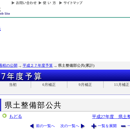
光
過程の公開
平成２７年度予算
県土整備部公共(累計)
当初
6月補正
9月補正
11月補正
県土整備部公共
もどる
平成27年度 県土
前の一覧へ
次の一覧へ
一覧を展開