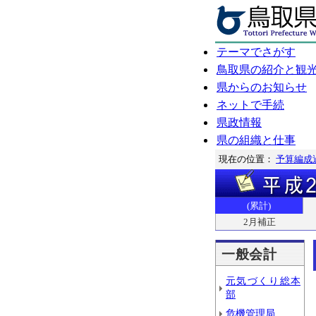
テーマでさがす
鳥取県の紹介と観
県からのお知らせ
ネットで手続
県政情報
県の組織と仕事
現在の位置：
予算編成
(累計)
2月補正
一般会計
元気づくり総本
部
危機管理局