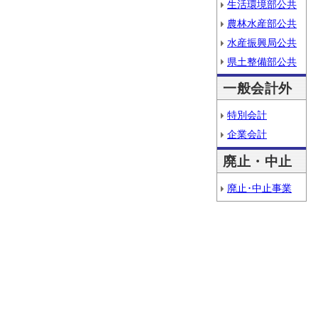
生活環境部公共
農林水産部公共
水産振興局公共
県土整備部公共
一般会計外
特別会計
企業会計
廃止・中止
廃止･中止事業