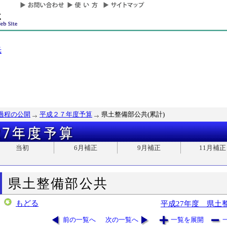
光
過程の公開
平成２７年度予算
県土整備部公共(累計)
当初
6月補正
9月補正
11月補正
県土整備部公共
もどる
平成27年度 県土
前の一覧へ
次の一覧へ
一覧を展開