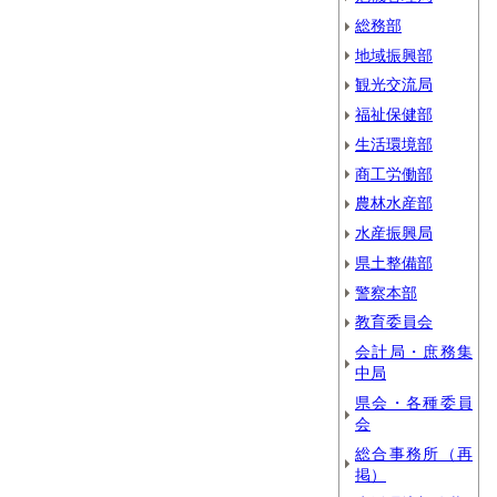
総務部
地域振興部
観光交流局
福祉保健部
生活環境部
商工労働部
農林水産部
水産振興局
県土整備部
警察本部
教育委員会
会計局・庶務集
中局
県会・各種委員
会
総合事務所（再
掲）