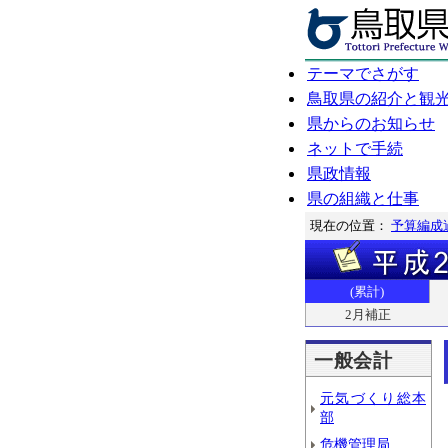
テーマでさがす
鳥取県の紹介と観
県からのお知らせ
ネットで手続
県政情報
県の組織と仕事
現在の位置：
予算編成
(累計)
2月補正
一般会計
元気づくり総本
部
危機管理局