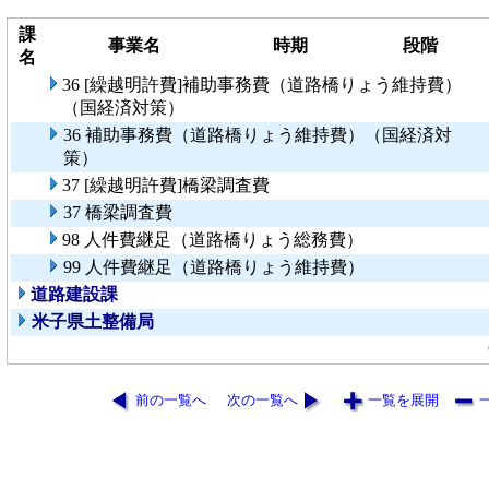
課
事業名
時期
段階
名
36 [繰越明許費]補助事務費（道路橋りょう維持費）
（国経済対策）
36 補助事務費（道路橋りょう維持費）（国経済対
策）
37 [繰越明許費]橋梁調査費
37 橋梁調査費
98 人件費継足（道路橋りょう総務費）
99 人件費継足（道路橋りょう維持費）
道路建設課
米子県土整備局
前の一覧へ
次の一覧へ
一覧を展開