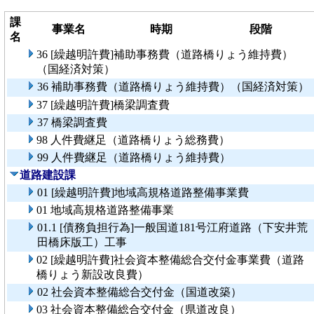
課
事業名
時期
段階
名
36 [繰越明許費]補助事務費（道路橋りょう維持費）
（国経済対策）
36 補助事務費（道路橋りょう維持費）（国経済対策）
37 [繰越明許費]橋梁調査費
37 橋梁調査費
98 人件費継足（道路橋りょう総務費）
99 人件費継足（道路橋りょう維持費）
道路建設課
01 [繰越明許費]地域高規格道路整備事業費
01 地域高規格道路整備事業
01.1 [債務負担行為]一般国道181号江府道路（下安井荒
田橋床版工）工事
02 [繰越明許費]社会資本整備総合交付金事業費（道路
橋りょう新設改良費）
02 社会資本整備総合交付金（国道改築）
03 社会資本整備総合交付金（県道改良）