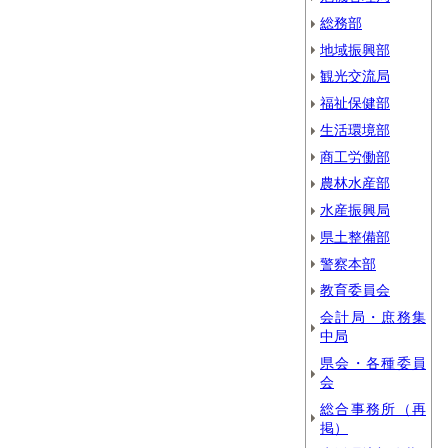
総務部
地域振興部
観光交流局
福祉保健部
生活環境部
商工労働部
農林水産部
水産振興局
県土整備部
警察本部
教育委員会
会計局・庶務集
中局
県会・各種委員
会
総合事務所（再
掲）