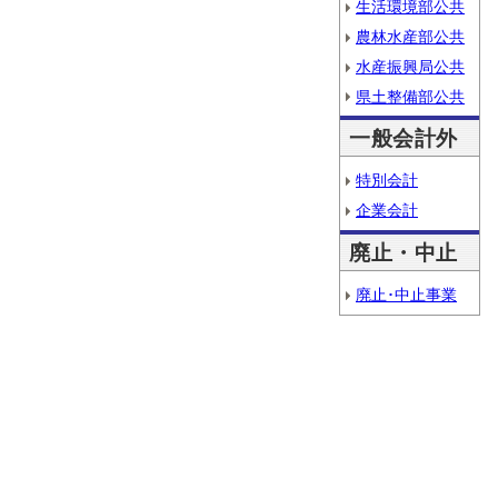
生活環境部公共
農林水産部公共
水産振興局公共
県土整備部公共
一般会計外
特別会計
企業会計
廃止・中止
廃止･中止事業