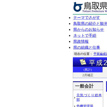
テーマでさがす
鳥取県の紹介と観
県からのお知らせ
ネットで手続
県政情報
県の組織と仕事
現在の位置：
予算編成
(累計)
2月補正
一般会計
元気づくり総本
部
危機管理局