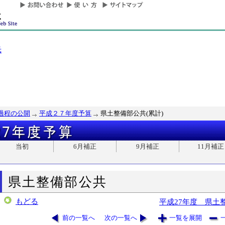
光
過程の公開
平成２７年度予算
県土整備部公共(累計)
当初
6月補正
9月補正
11月補正
県土整備部公共
もどる
平成27年度 県土
前の一覧へ
次の一覧へ
一覧を展開