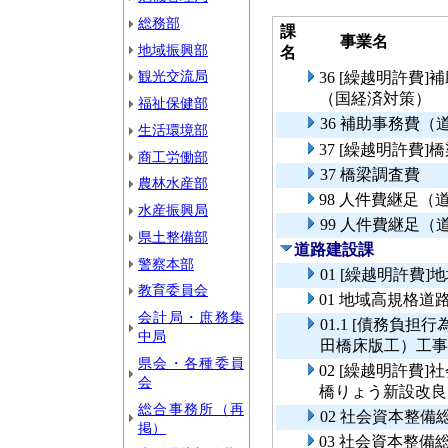
総務部
課
事業名
地域振興部
名
観光交流局
36 [繰越明許費
（国経済対策）
福祉保健部
36 補助事務費
生活環境部
37 [繰越明許費]
商工労働部
37 橋梁調査費
農林水産部
98 人件費継足
水産振興局
99 人件費継足
県土整備部
道路建設課
警察本部
01 [繰越明許費
教育委員会
01 地域高規格道
会計局・庶務集
01.1 [債務負
中局
田橋床版工）工事
県会・各種委員
02 [繰越明許費
会
橋りょう新設改良
総合事務所（再
02 社会資本整
掲）
03 社会資本整