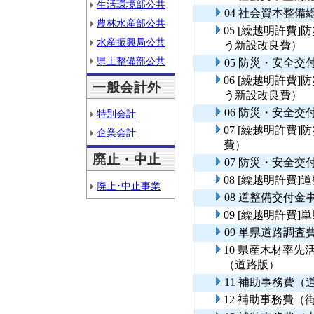
生活環境部公共
04 社会資本整
農林水産部公共
05 [繰越明許費
水産振興局公共
う新設改良費）
県土整備部公共
05 防災・安全
06 [繰越明許費
一般会計外
う新設改良費）
06 防災・安全
特別会計
07 [繰越明許費
企業会計
費）
廃止・中止
07 防災・安全交
08 [繰越明許費
廃止･中止事業
08 道整備交付
09 [繰越明許費
09 単県道路調査
10 県産木材率
（道路版）
11 補助事務費
12 補助事務費（