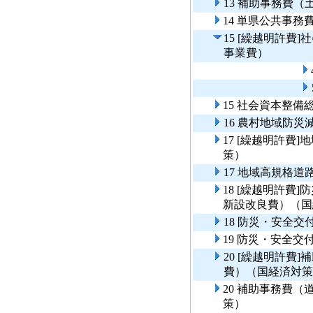
13 補助事務費（
14 単県公共事
15 [繰越明許費
事業費）
15 社会資本整
16 農村地域防
17 [繰越明許費
策）
17 地域高規格
18 [繰越明許費
新設改良費）（国
18 防災・安全
19 防災・安全
20 [繰越明許費
費）（国経済対策
20 補助事務費
策）