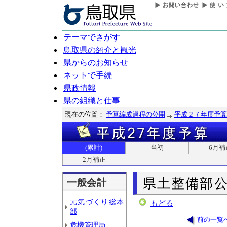
テーマでさがす
鳥取県の紹介と観光
県からのお知らせ
ネットで手続
県政情報
県の組織と仕事
現在の位置：
予算編成過程の公開
平成２７年度予算
(累計)
当初
6月補
2月補正
県土整備部
一般会計
元気づくり総本
もどる
部
前の一覧
危機管理局