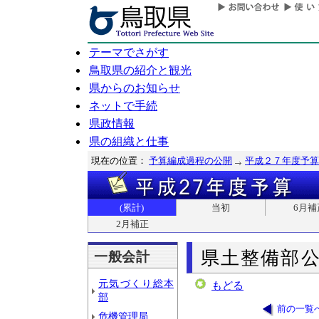
テーマでさがす
鳥取県の紹介と観光
県からのお知らせ
ネットで手続
県政情報
県の組織と仕事
現在の位置：
予算編成過程の公開
平成２７年度予算
(累計)
当初
6月補
2月補正
県土整備部
一般会計
元気づくり総本
もどる
部
前の一覧
危機管理局