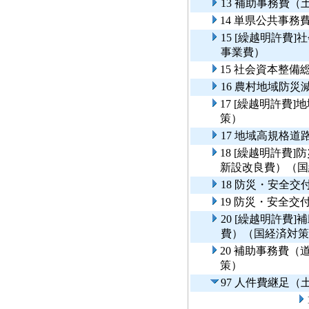
13 補助事務費（
14 単県公共事
15 [繰越明許費
事業費）
15 社会資本整
16 農村地域防
17 [繰越明許費
策）
17 地域高規格
18 [繰越明許費
新設改良費）（国
18 防災・安全
19 防災・安全
20 [繰越明許費
費）（国経済対策
20 補助事務費
策）
97 人件費継足（