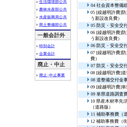
生活環境部公共
04 社会資本整
農林水産部公共
05 [繰越明許費
水産振興局公共
う新設改良費）
県土整備部公共
05 防災・安全
06 [繰越明許費
一般会計外
う新設改良費）
06 防災・安全
特別会計
07 [繰越明許費
企業会計
費）
廃止・中止
07 防災・安全交
08 [繰越明許費
廃止･中止事業
08 道整備交付
09 [繰越明許費
09 単県道路調査
10 県産木材率
（道路版）
11 補助事務費
12 補助事務費（