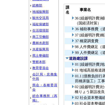
総務部
課
事業名
地域振興部
名
観光交流局
36 [繰越明許費
（国経済対策）
福祉保健部
36 補助事務費
生活環境部
37 [繰越明許費]
商工労働部
37 橋梁調査費
農林水産部
98 人件費継足
水産振興局
99 人件費継足
県土整備部
道路建設課
警察本部
01 [繰越明許費
教育委員会
01 地域高規格道
会計局・庶務集
01.1 [債務負
中局
田橋床版工）工事
県会・各種委員
02 [繰越明許費
会
橋りょう新設改良
総合事務所（再
02 社会資本整
掲）
03 社会資本整