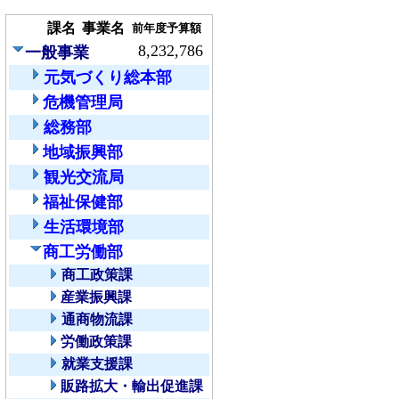
課名
事業名
前年度予算額
8,232,786
一般事業
元気づくり総本部
危機管理局
総務部
地域振興部
観光交流局
福祉保健部
生活環境部
商工労働部
商工政策課
産業振興課
通商物流課
労働政策課
就業支援課
販路拡大・輸出促進課