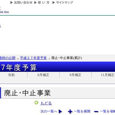
光
過程の公開
平成２７年度予算
廃止･中止事業(累計)
当初
6月補正
9月補正
11月補正
廃止･中止事業
もどる
次の一覧へ
一覧を展開
一覧を省