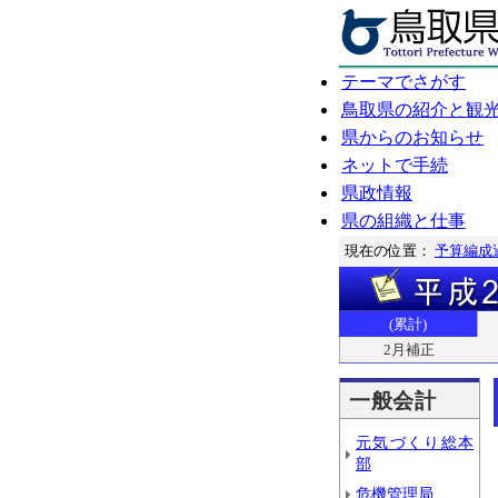
テーマでさがす
鳥取県の紹介と観
県からのお知らせ
ネットで手続
県政情報
県の組織と仕事
現在の位置：
予算編成
(累計)
2月補正
一般会計
元気づくり総本
部
危機管理局