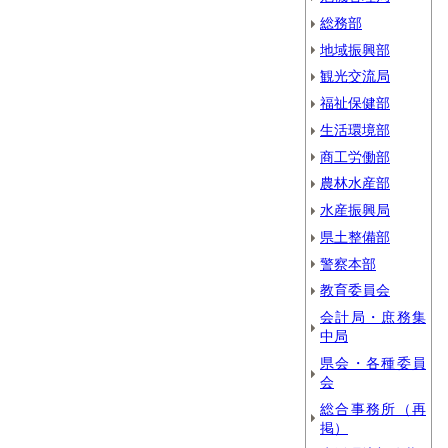
総務部
地域振興部
観光交流局
福祉保健部
生活環境部
商工労働部
農林水産部
水産振興局
県土整備部
警察本部
教育委員会
会計局・庶務集
中局
県会・各種委員
会
総合事務所（再
掲）