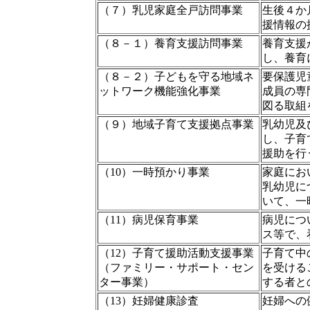
（７）乳児家庭全戸訪問事業
生後４か
援情報の
（８－１）養育支援訪問事業
養育支援
し、養育
（８－２）子どもを守る地域ネ
要保護児
ットワーク機能強化事業
成員の専
図る取組
（９）地域子育て支援拠点事業
乳幼児及
し、子育
援助を行
（10）一時預かり事業
家庭にお
乳幼児に
いて、一
（11）病児保育事業
病児につ
ス等で、
（12）子育て援助活動支援事業
子育て中
（ファミリー・サポート・セン
を受ける
ター事業）
する者と
（13）妊婦健康診査
妊婦への