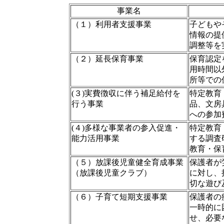
事業名
（１）利用者支援事業
子どもや
情報の提
調整等を
（２）延長保育事業
保育認定
用時間以
所等での
(３)実費徴収に伴う補足給付を
特定教育
行う事業
品、文房
への参加
(４)多様な事業者の参入促進・
特定教育
能力活用事業
する調査
教育・保
（５）放課後児童健全育成事業
保護者が
（放課後児童クラブ）
に対し、
切な遊び
（６）子育て短期支援事業
保護者の
一時的に
せ、必要