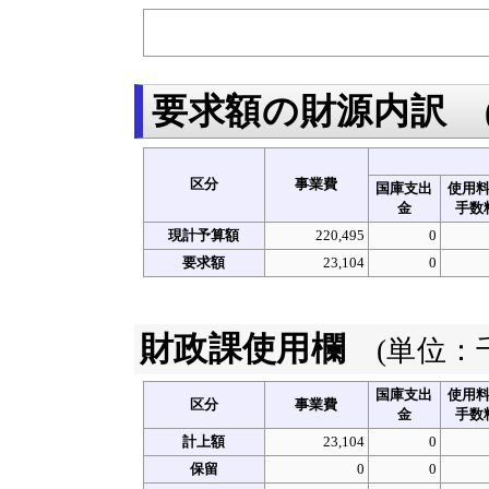
要求額の財源内訳
区分
事業費
国庫支出
使用
金
手数
現計予算額
220,495
0
要求額
23,104
0
財政課使用欄
(単位：
国庫支出
使用
区分
事業費
金
手数
計上額
23,104
0
保留
0
0