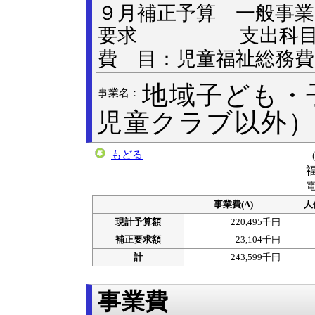
９月補正予算 一般
要求
支出科目 款
費 目：児童福祉総務費
地域子ども・
事業名：
児童クラブ以外
もどる
電
事業費(A)
人
現計予算額
220,495千円
補正要求額
23,104千円
計
243,599千円
事業費