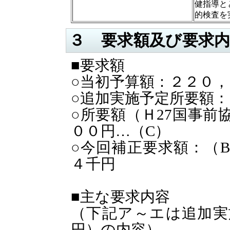
健指導と
的検査を
３ 要求額及び要求
■要求額
○当初予算額：２２０
○追加実施予定所要額：
○所要額（Ｈ27国事前
００円…（C）
○今回補正要求額：（
４千円
■主な要求内容
（下記ア～エは追加実
円）の内容）