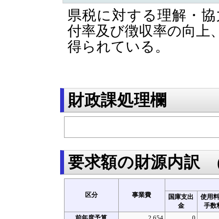
県税に対する理解・協
付率及び徴収率の向上
得られている。
財政課処理欄
要求額の財源内訳
区分
事業費
国庫支出
使用
金
手数
前年度予算
2,654
0