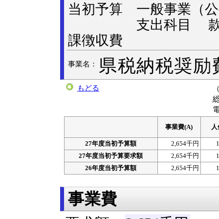
当初予算 一般事業
支出科目 款：総
課徴収費
県税納税奨励
事業名：
もどる
電
事業費(A)
人
27年度当初予算額
2,654千円
27年度当初予算要求額
2,654千円
26年度当初予算額
2,654千円
事業費