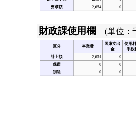
要求額
2,654
0
財政課使用欄
(単位：
国庫支出
使用
区分
事業費
金
手数
計上額
2,654
0
保留
0
0
別途
0
0