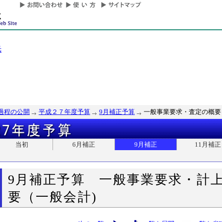
光
過程の公開
平成２７年度予算
9月補正予算
一般事業要求・査定の概要
当初
6月補正
9月補正
11月補正
9月補正予算 一般事業要求・計
要（一般会計)