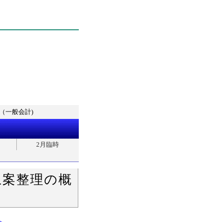
（一般会計)
2月臨時
上案整理の概