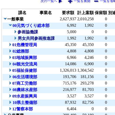
次の一覧へ
一覧を展開
一覧を省
課名
事業名
要求額
計上案額
保留額
別
2,627,937
2,010,258
0
一般事業
6,992
1,992
0
00元気づくり総本部
5,000
0
0
参画協働課
1,992
1,992
0
男女共同参画推進課
45,350
45,350
0
01危機管理局
4,808
4,808
0
02総務部
6,966
4,246
0
03地域振興部
14,086
6,900
0
04観光交流局
1,326,013
1,304,542
0
05福祉保健部
193,706
181,156
0
06生活環境部
715,176
293,278
0
07商工労働部
216,977
81,703
0
08農林水産部
3,527
3,527
0
09水産振興局
87,932
82,756
0
10県土整備部
6,404
0
0
12警察本部