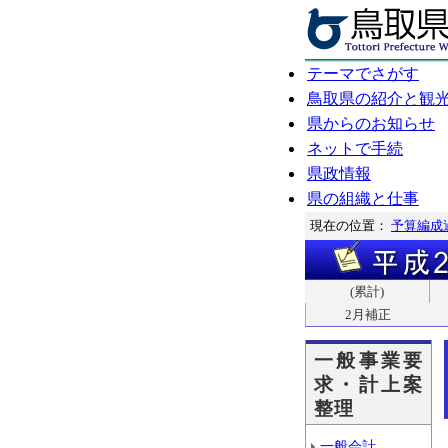
テーマでさがす
鳥取県の紹介と観
県からのお知らせ
ネットで手続
県政情報
県の組織と仕事
現在の位置：
予算編成
(累計)
2月補正
一般事業要
求・計上案
整理
一般会計