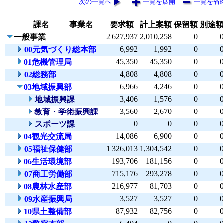
次の一覧へ
一覧を展開
一覧を省
課名
事業名
要求額
計上案額
保留額
別途
2,627,937
2,010,258
0
一般事業
6,992
1,992
0
00元気づくり総本部
45,350
45,350
0
01危機管理局
4,808
4,808
0
02総務部
6,966
4,246
0
03地域振興部
3,406
1,576
0
地域振興課
3,560
2,670
0
教育・学術振興課
0
0
0
スポーツ課
14,086
6,900
0
04観光交流局
1,326,013
1,304,542
0
05福祉保健部
193,706
181,156
0
06生活環境部
715,176
293,278
0
07商工労働部
216,977
81,703
0
08農林水産部
3,527
3,527
0
09水産振興局
87,932
82,756
0
10県土整備部