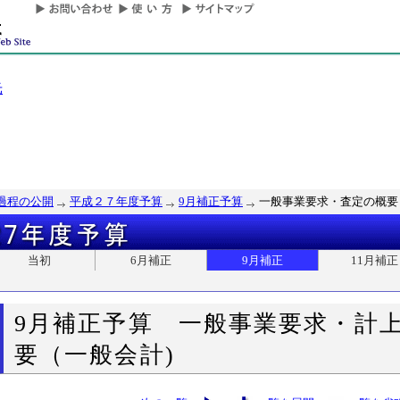
光
過程の公開
平成２７年度予算
9月補正予算
一般事業要求・査定の概要
当初
6月補正
9月補正
11月補正
9月補正予算 一般事業要求・計
要（一般会計)