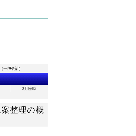
（一般会計)
2月臨時
上案整理の概