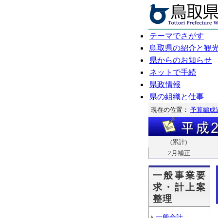
テーマでさがす
鳥取県の紹介と観
県からのお知らせ
ネットで手続
県政情報
県の組織と仕事
現在の位置：
予算編成
(累計)
2月補正
一般事業要
求・計上案
整理
一般会計