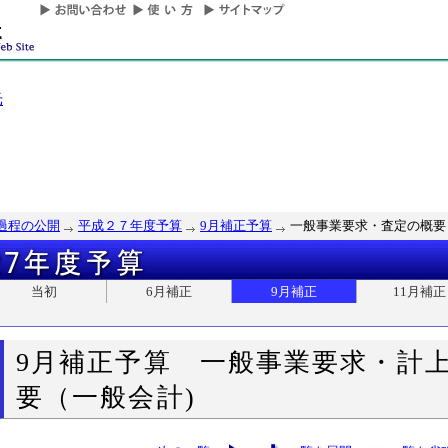
光
過程の公開
平成２７年度予算
9月補正予算
一般事業要求・査定の概要
当初
6月補正
9月補正
11月補正
9月補正予算 一般事業要求・計
要（一般会計)