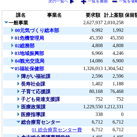
次の一覧へ
一覧を展開
一覧を省
課名
事業名
要求額
計上案額
保留
2,627,937
2,010,258
一般事業
6,992
1,992
00元気づくり総本部
45,350
45,350
01危機管理局
4,808
4,808
02総務部
6,966
4,246
03地域振興部
14,086
6,900
04観光交流局
1,326,013
1,304,542
05福祉保健部
2,596
2,596
障がい福祉課
1,402
1,188
長寿社会課
80,168
76,468
子育て応援課
752
752
子ども発達支援課
1,229,550
1,212,331
医療政策課
338
0
医療指導課
6,712
6,712
総合療育センター
6,712
6,712
01 総合療育センター費