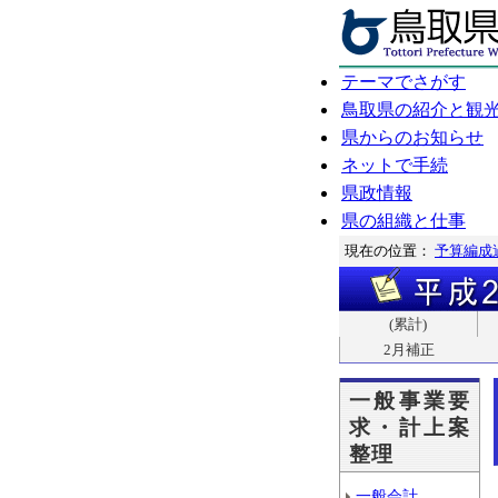
テーマでさがす
鳥取県の紹介と観
県からのお知らせ
ネットで手続
県政情報
県の組織と仕事
現在の位置：
予算編成
(累計)
2月補正
一般事業要
求・計上案
整理
一般会計