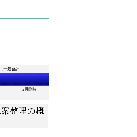
（一般会計)
2月臨時
上案整理の概