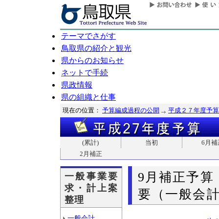
テーマでさがす
鳥取県の紹介と観光
県からのお知らせ
ネットで手続
県政情報
県の組織と仕事
現在の位置：
予算編成過程の公開
平成２７年度予算
(累計)
当初
6月補
2月補正
9月補正予算
一般事業要
求・計上案
要（一般会計
整理
一般会計