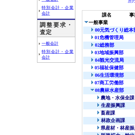
次
特別会計・企業
会計
課名
事
一般事業
調整要求・
00元気づくり総本
査定
01危機管理局
一般会計
02総務部
特別会計・企業
03地域振興部
会計
04観光交流局
05福祉保健部
06生活環境部
07商工労働部
08農林水産部
農地・水保全課
生産振興課
畜産課
林政企画課
県産材・林産振