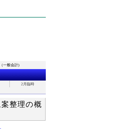
（一般会計)
2月臨時
上案整理の概