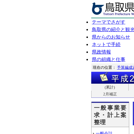
テーマでさがす
鳥取県の紹介と観
県からのお知らせ
ネットで手続
県政情報
県の組織と仕事
現在の位置：
予算編成
(累計)
2月補正
一般事業要
求・計上案
整理
一般会計