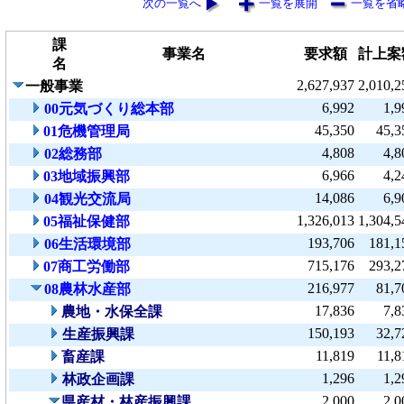
次の一覧へ
一覧を展開
一覧を省
課
事業名
要求額
計上案
名
2,627,937
2,010,2
一般事業
6,992
1,9
00元気づくり総本部
45,350
45,3
01危機管理局
4,808
4,8
02総務部
6,966
4,2
03地域振興部
14,086
6,9
04観光交流局
1,326,013
1,304,5
05福祉保健部
193,706
181,1
06生活環境部
715,176
293,2
07商工労働部
216,977
81,7
08農林水産部
17,836
7,8
農地・水保全課
150,193
32,7
生産振興課
11,819
11,8
畜産課
1,296
1,2
林政企画課
2,000
2,0
県産材・林産振興課