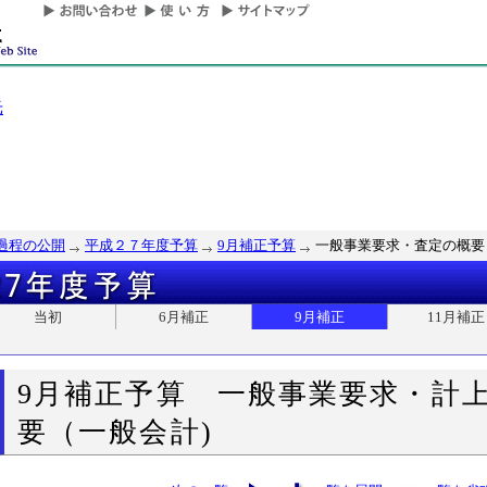
光
過程の公開
平成２７年度予算
9月補正予算
一般事業要求・査定の概要
当初
6月補正
9月補正
11月補正
9月補正予算 一般事業要求・計
要（一般会計)