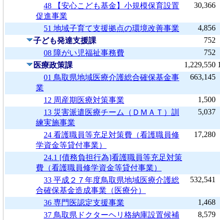
30,366
48 【安心こども基金】小規模保育設置
促進事業
4,856
51 地域子育て支援拠点の環境改善事業
752
子ども発達支援課
752
08 障がい児福祉事務費
1,229,550
医療政策課
663,145
01 鳥取県地域医療介護総合確保基金事
業
1,500
12 周産期医療対策事業
5,037
13 災害派遣医療チーム（ＤＭＡＴ）訓
練実施事業
17,280
24 看護職員等充足対策費（看護職員修
学資金等貸付事業）
24.1 [債務負担行為]看護職員等充足対策
費（看護職員修学資金等貸付事業）
532,541
33 平成２７年度鳥取県地域医療介護総
合確保基金造成事業（医療分）
1,468
36 専門医認定支援事業
8,579
37 鳥取県ドクターヘリ格納庫設置候補