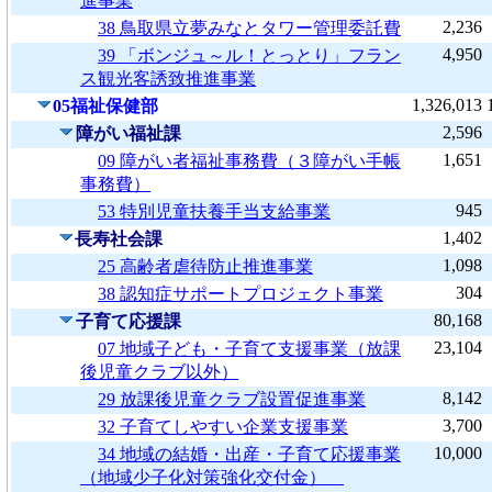
進事業
2,236
38 鳥取県立夢みなとタワー管理委託費
4,950
39 「ボンジュ～ル！とっとり」フラン
ス観光客誘致推進事業
1,326,013
05福祉保健部
2,596
障がい福祉課
1,651
09 障がい者福祉事務費（３障がい手帳
事務費）
945
53 特別児童扶養手当支給事業
1,402
長寿社会課
1,098
25 高齢者虐待防止推進事業
304
38 認知症サポートプロジェクト事業
80,168
子育て応援課
23,104
07 地域子ども・子育て支援事業（放課
後児童クラブ以外）
8,142
29 放課後児童クラブ設置促進事業
3,700
32 子育てしやすい企業支援事業
10,000
34 地域の結婚・出産・子育て応援事業
（地域少子化対策強化交付金）