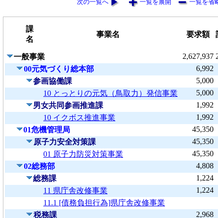
次の一覧へ
一覧を展開
一覧を省
課
事業名
要求額
名
2,627,937
一般事業
6,992
00元気づくり総本部
5,000
参画協働課
5,000
10 とっとりの元気（鳥取力）発信事業
1,992
男女共同参画推進課
1,992
10 イクボス推進事業
45,350
01危機管理局
45,350
原子力安全対策課
45,350
01 原子力防災対策事業
4,808
02総務部
1,224
総務課
1,224
11 県庁舎改修事業
11.1 [債務負担行為]県庁舎改修事業
2,968
税務課