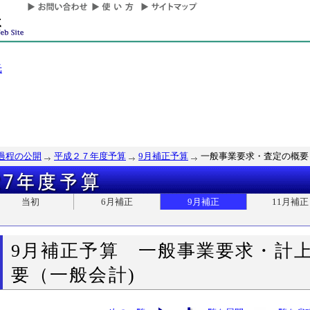
光
過程の公開
平成２７年度予算
9月補正予算
一般事業要求・査定の概要
当初
6月補正
9月補正
11月補正
9月補正予算 一般事業要求・計
要（一般会計)