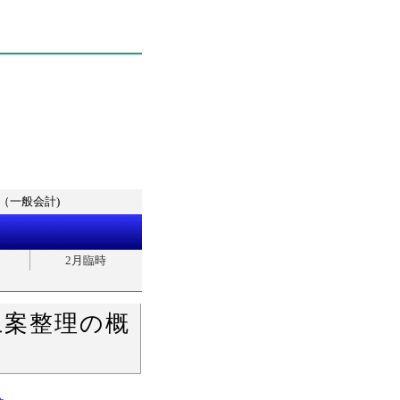
（一般会計)
2月臨時
上案整理の概