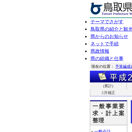
テーマでさがす
鳥取県の紹介と観
県からのお知らせ
ネットで手続
県政情報
県の組織と仕事
現在の位置：
予算編成
(累計)
2月補正
一般事業要
求・計上案
整理
一般会計