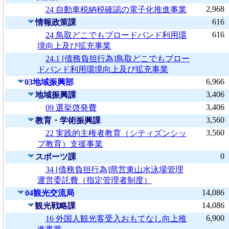
2,968
24 自動車税納税確認の電子化推進事業
616
情報政策課
616
24 鳥取どこでもブロードバンド利用環
境向上及び拡充事業
24.1 [債務負担行為]鳥取どこでもブロー
ドバンド利用環境向上及び拡充事業
6,966
03地域振興部
3,406
地域振興課
3,406
09 選挙啓発費
3,560
教育・学術振興課
3,560
22 実践的主権者教育（シティズンシッ
プ教育）支援事業
0
スポーツ課
34 [債務負担行為]県営東山水泳場管理
運営委託費（指定管理者制度）
14,086
04観光交流局
14,086
観光戦略課
6,900
16 外国人観光客受入おもてなし向上推