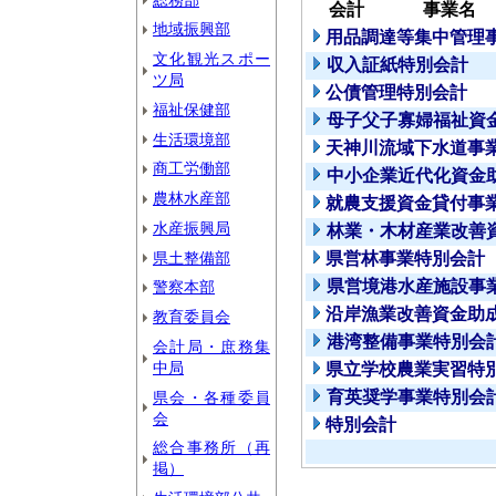
会計
事業名
地域振興部
用品調達等集中管理
文化観光スポー
収入証紙特別会計
ツ局
公債管理特別会計
福祉保健部
母子父子寡婦福祉資
生活環境部
天神川流域下水道事
商工労働部
中小企業近代化資金
農林水産部
就農支援資金貸付事
水産振興局
林業・木材産業改善
県土整備部
県営林事業特別会計
県営境港水産施設事
警察本部
沿岸漁業改善資金助
教育委員会
港湾整備事業特別会
会計局・庶務集
中局
県立学校農業実習特
育英奨学事業特別会
県会・各種委員
会
特別会計
総合事務所（再
掲）