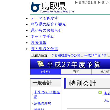
テーマでさがす
鳥取県の紹介と観光
県からのお知らせ
ネットで手続
県政情報
県の組織と仕事
現在の位置：
予算編成過程の公開
平成27年度予算
(検索)
当初
6月補
特別会計
一般会計
未来づくり推進
も
局
次
危機管理局
総務部