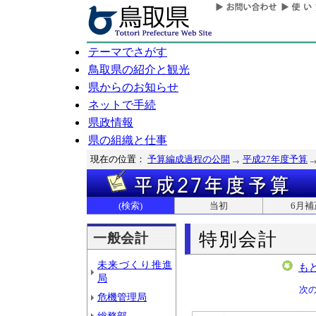
テーマでさがす
鳥取県の紹介と観光
県からのお知らせ
ネットで手続
県政情報
県の組織と仕事
現在の位置：
予算編成過程の公開
平成27年度予算
(検索)
当初
6月補
特別会計
一般会計
未来づくり推進
も
局
次
危機管理局
総務部