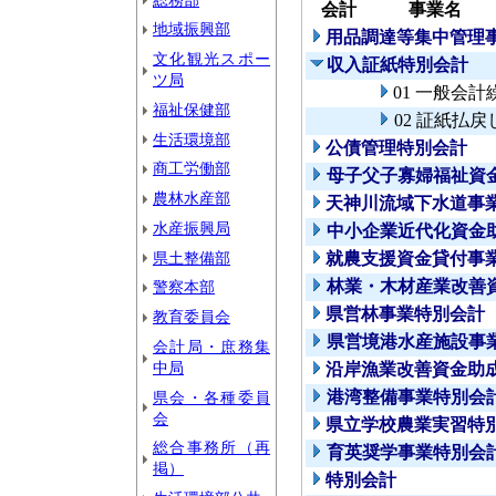
会計
事業名
地域振興部
用品調達等集中管理
文化観光スポー
収入証紙特別会計
ツ局
01 一般会計
福祉保健部
02 証紙払戻
生活環境部
公債管理特別会計
商工労働部
母子父子寡婦福祉資
農林水産部
天神川流域下水道事
水産振興局
中小企業近代化資金
県土整備部
就農支援資金貸付事
林業・木材産業改善
警察本部
県営林事業特別会計
教育委員会
県営境港水産施設事
会計局・庶務集
中局
沿岸漁業改善資金助
港湾整備事業特別会
県会・各種委員
会
県立学校農業実習特
総合事務所（再
育英奨学事業特別会
掲）
特別会計